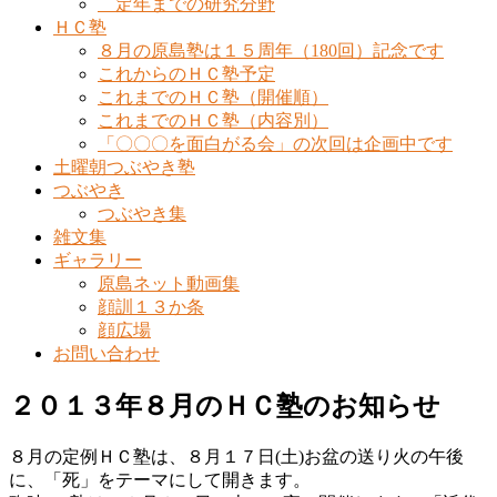
定年までの研究分野
ＨＣ塾
８月の原島塾は１５周年（180回）記念です
これからのＨＣ塾予定
これまでのＨＣ塾（開催順）
これまでのＨＣ塾（内容別）
「〇〇〇を面白がる会」の次回は企画中です
土曜朝つぶやき塾
つぶやき
つぶやき集
雑文集
ギャラリー
原島ネット動画集
顔訓１３か条
顔広場
お問い合わせ
２０１３年８月のＨＣ塾のお知らせ
８月の定例ＨＣ塾は、８月１７日(土)お盆の送り火の午後
に、「死」をテーマにして開きます。