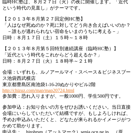
臨時HC塾は、８月２７日（火）の夜に開催します。「近代
という時代の見直し」がテーマです。
【２０１３年８月第２７回定例HC塾】
「人はなぜ死ぬのか？死に対してどう向き合えばいいのか？
－誰もが逃れられない宿命をいまのうちに考える－」
日時：８月１７日（土）１５時～１８時
【２０１３年８月第５回特別連続講座（臨時HC塾）】
「近代という時代をこれからどう超えるか？」
日時：８月２７日（火）１８時半～２１時
会場：いずれも、ルノアールマイ・スペース＆ビジネスブー
ス池袋西武横店
東京都豊島区南池袋1-16-20ぬかりやビル2階
http://chizuz.com/map/map20724.html
参加費：恐れ入りますが、一般1000円、学生500円です。
参加申込：お知り合いの方をぜひお誘いください。当日直接
会場にいらしていただいて結構ですが、もしよろしければ、
予めお申込みいただくと、どなたが来られるかイメージがつ
かめて助かります。
申込先： hirohrsm（アットマーク）sepia.ocn.ne.jp （原