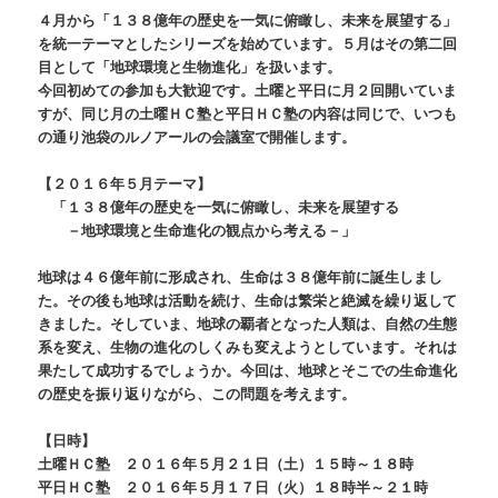
４月から「１３８億年の歴史を一気に俯瞰し、未来を展望する」
を統一テーマとしたシリーズを始めています。５月はその第二回
目として「地球環境と生物進化」を扱います。
今回初めての参加も大歓迎です。土曜と平日に月２回開いていま
すが、同じ月の土曜ＨＣ塾と平日ＨＣ塾の内容は同じで、いつも
の通り池袋のルノアールの会議室で開催します。
【２０１６年５月テーマ】
「１３８億年の歴史を一気に俯瞰し、未来を展望する
－地球環境と生命進化の観点から考える－」
地球は４６億年前に形成され、生命は３８億年前に誕生しまし
た。その後も地球は活動を続け、生命は繁栄と絶滅を繰り返して
きました。そしていま、地球の覇者となった人類は、自然の生態
系を変え、生物の進化のしくみも変えようとしています。それは
果たして成功するでしょうか。今回は、地球とそこでの生命進化
の歴史を振り返りながら、この問題を考えます。
【日時】
土曜ＨＣ塾 ２０１６年５月２１日（土）１５時～１８時
平日ＨＣ塾 ２０１６年５月１７日（火）１８時半～２１時