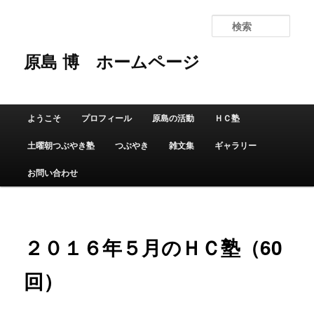
検
索
原島 博
ホームページ
メインメニュー
ようこそ
プロフィール
原島の活動
ＨＣ塾
メインコンテンツへ移動
サブコンテンツへ移動
土曜朝つぶやき塾
つぶやき
雑文集
ギャラリー
お問い合わせ
２０１６年５月のＨＣ塾（60
回）