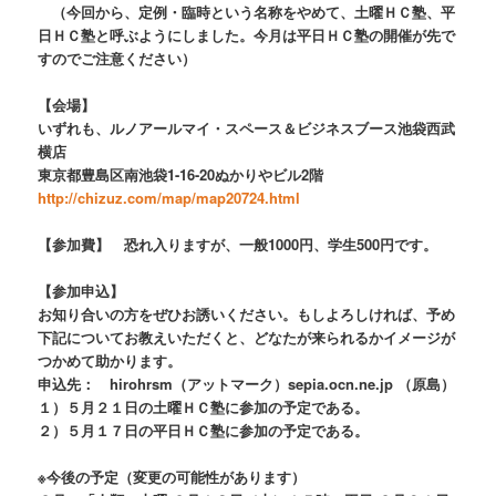
（今回から、定例・臨時という名称をやめて、土曜ＨＣ塾、平
日ＨＣ塾と呼ぶようにしました。今月は平日ＨＣ塾の開催が先で
すのでご注意ください）
【会場】
いずれも、ルノアールマイ・スペース＆ビジネスブース池袋西武
横店
東京都豊島区南池袋1-16-20ぬかりやビル2階
http://chizuz.com/map/map20724.html
【参加費】 恐れ入りますが、一般1000円、学生500円です。
【参加申込】
お知り合いの方をぜひお誘いください。もしよろしければ、予め
下記についてお教えいただくと、どなたが来られるかイメージが
つかめて助かります。
申込先： hirohrsm（アットマーク）sepia.ocn.ne.jp （原島）
１）５月２１日の土曜ＨＣ塾に参加の予定である。
２）５月１７日の平日ＨＣ塾に参加の予定である。
※今後の予定（変更の可能性があります）