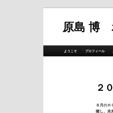
原島 博
メインメニュー
ようこそ
プロフィール
メインコンテンツへ移動
サブコンテンツへ移動
２０
８月のＨ
瞰し、未