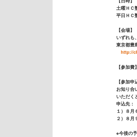
【日時】
土曜ＨＣ
平日ＨＣ
【会場】
いずれも
東京都豊島
http://
【参加費】
【参加申
お知り合
いただく
申込先： h
１）８月
２）８月
※今後の