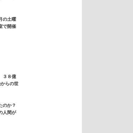
月の土曜
室で開催
、３８億
始からの世
たのか？
の人間が