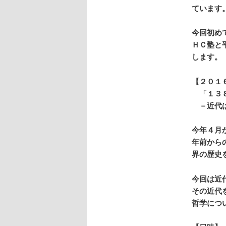
ています
今回初め
ＨＣ塾と
します。
【２０１
「１３８
－近代は
今年４月
年前から
界の歴史
今回は近
その近代
哲学につ