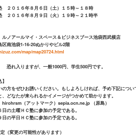
塾 ２０１６年８月６日（土）１５時～１８時
塾 ２０１６年８月９日（火）１９時～２１時半
、ルノアールマイ・スペース＆ビジネスブース池袋西武横店
区南池袋1-16-20ぬかりやビル2階
chizuz.com/map/map20724.html
 恐れ入りますが、一般1000円、学生500円です。
込】
いの方をぜひお誘いください。もしよろしければ、予め下記につい
と、どなたが来られるかイメージがつかめて助かります。
irohrsm（アットマーク）sepia.ocn.ne.jp （原島）
６日の土曜ＨＣ塾に参加の予定である。
９日の平日ＨＣ塾に参加の予定である。
予定（変更の可能性があります）