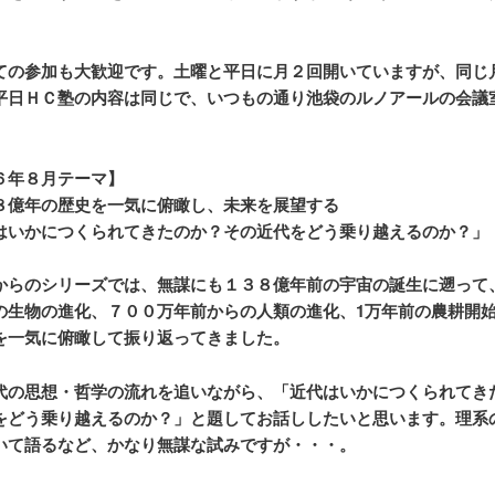
。
ての参加も大歓迎です。土曜と平日に月２回開いていますが、同じ
平日ＨＣ塾の内容は同じで、いつもの通り池袋のルノアールの会議
６年８月テーマ】
億年の歴史を一気に俯瞰し、未来を展望する
いかにつくられてきたのか？その近代をどう乗り越えるのか？」
からのシリーズでは、無謀にも１３８億年前の宇宙の誕生に遡って
の生物の進化、７００万年前からの人類の進化、1万年前の農耕開
を一気に俯瞰して振り返ってきました。
代の思想・哲学の流れを追いながら、「近代はいかにつくられてき
をどう乗り越えるのか？」と題してお話ししたいと思います。理系
いて語るなど、かなり無謀な試みですが・・・。