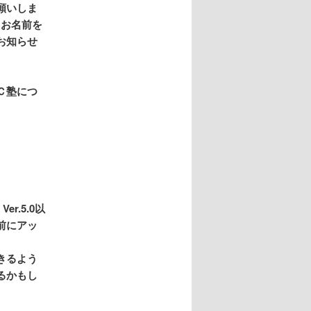
願いしま
とお名前を
お知らせ
Ｃ塾につ
.5.0以
前にアッ
きるよう
るかもし