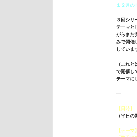
１２月の
３回シリ
テーマと
がらまだ
みで開催
していま
（これと
で開催し
テーマに
—
【日時】
（平日の
【テーマ