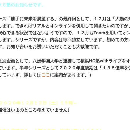
ＨＣ塾のお知らせです。
ーズ「勝手に未来を展望する」の最終回として、１２月は「人類の
します。できればリアルとオンラインを併用して開きたいのですが
安心できる状況ではないようですので、１２月もZoomを用いてオ
します。シリーズですが、内容は毎回独立しています。初めての方
す。お知り合いをお誘いいただくことも大歓迎です。
は別企画として、八洲学園大学と連携して横浜HC塾withライブを
ています。半年シリーズとして２０２０年度後期は「１３８億年を
しています。詳しくは
ここ
に案内があります。）
 ２０２０年１２月１２日（土）１５時～
開催はいまのところ考えていません）
】