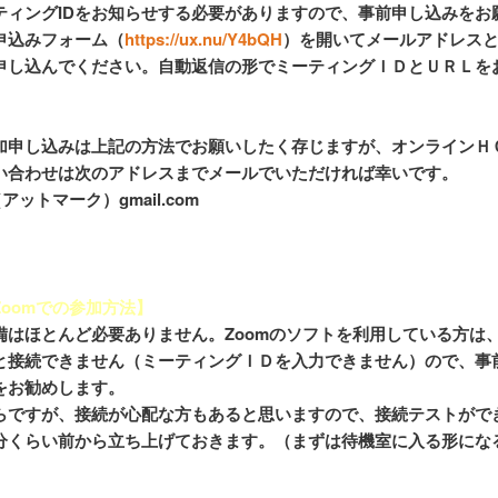
ティングIDをお知らせする必要がありますので、事前申し込みをお
申込みフォーム（
https://ux.nu/Y4bQH
）を開いてメールアドレス
申し込んでください。自動返信の形でミーティングＩＤとＵＲＬを
加申し込みは上記の方法でお願いしたく存じますが、オンラインＨ
い合わせは次のアドレスまでメールでいただければ幸いです。
2（アットマーク）gmail.com
Zoomでの参加方法】
はほとんど必要ありません。Zoomのソフトを利用している方は、Ver
と接続できません（ミーティングＩＤを入力できません）ので、事
をお勧めします。
らですが、接続が心配な方もあると思いますので、接続テストがで
分くらい前から立ち上げておきます。（まずは待機室に入る形にな
）