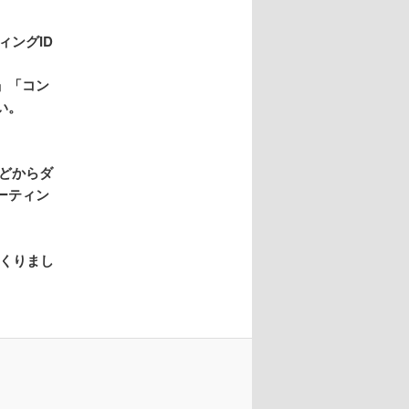
ーティングID
」「コン
い。
eなどからダ
ーティン
つくりまし