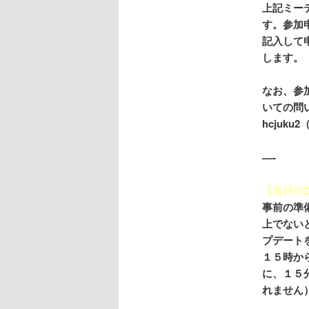
上記ミー
す。参加
記入して
します。
なお、参
いての問
hcjuku
—-
【当日の
事前の準備
上でない
プデート
１５時か
に、１５
れません