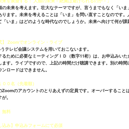
未来を展望する： 人類の未来－絶滅は避けられるのか－」
類の未来を考えます。壮大なテーマですが、言うまでもなく「いま
あります。未来を考えることは「いま」を問い直すことなのです。
て「いま」はどのような時代なのでしょうか。未来へ向けて何が課
。
】 Zoomでオンライン・ライブ
というテレビ会議システムを用いておこないます。
するために必要なミーティングＩＤ（数字11桁）は、お申込みいた
します。ライブですので、上記の時間だけ聴講できます。別の時間
ウンロードはできません。
１００名（先着順）
のZoomのアカウントのとりあえずの定員です。オーバーすること
すが。
】無料
し込み】申込みフォームにて必須