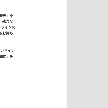
未来」を
、残念な
ンラインの
もお待ち
オンライン
俯瞰」を