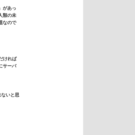
」があっ
人類の未
題なので
だければ
にサーバ
はないと思