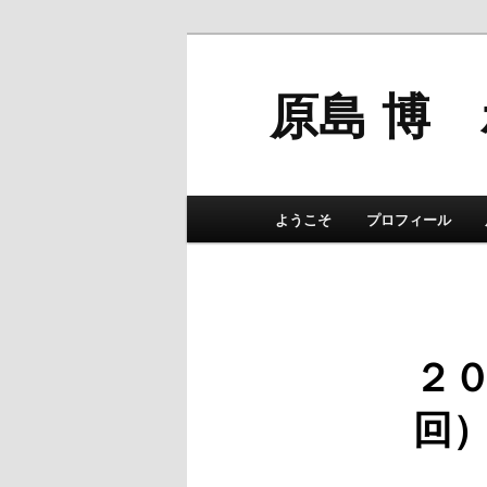
原島 博
メインメニュー
ようこそ
プロフィール
メインコンテンツへ移動
サブコンテンツへ移動
２０
回