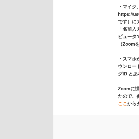
・マイク
https:/
です）に
「名前入
ピュータ
（Zoo
・スマホから
ウンロー
グID 
Zoom
たので、
ここ
から