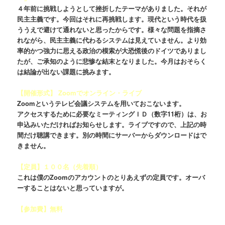
４年前に挑戦しようとして挫折したテーマがありました。それが
民主主義です。今回はそれに再挑戦します。現代という時代を扱
ううえで避けて通れないと思ったからです。様々な問題を指摘さ
れながら、民主主義に代わるシステムは見えていません。より効
率的かつ強力に思える政治の模索が大恐慌後のドイツでありまし
たが、ご承知のように悲惨な結末となりました。今月はおそらく
は結論が出ない課題に挑みます。
【開催形式】 Zoomでオンライン・ライブ
Zoomというテレビ会議システムを用いておこないます。
アクセスするために必要なミーティングＩＤ（数字11桁）は、お
申込みいただければお知らせします。ライブですので、上記の時
間だけ聴講できます。別の時間にサーバーからダウンロードはで
きません。
【定員】１００名（先着順）
これは僕のZoomのアカウントのとりあえずの定員です。オーバ
ーすることはないと思っていますが。
【参加費】無料