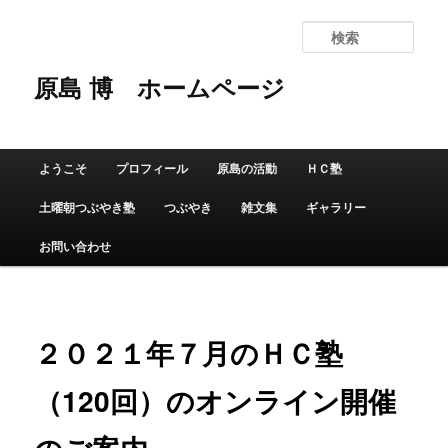
検
索
原島 博
ホームページ
メインメニュー
ようこそ
プロフィール
原島の活動
ＨＣ塾
メインコンテンツへ移動
サブコンテンツへ移動
土曜朝つぶやき塾
つぶやき
雑文集
ギャラリー
お問い合わせ
２０２１年７月のＨＣ塾
（120回）のオンライン開催