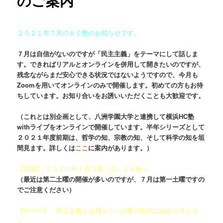
のご案内
２０２１年７月のＨＣ塾のお知らせです。
７月は自信がないのですが「民主主義」をテーマにして話しま
す。できればリアルとオンラインを併用して開きたいのですが、
残念ながらまだ安心できる状況ではないようですので、今月も
Zoomを用いてオンラインのみで開催します。初めての方もお待
ちしています。お知り合いをお誘いいただくことも大歓迎です。
（これとは別企画として、八洲学園大学と連携して横浜HC塾
withライブをオンラインで開催しています。半年シリーズとして
２０２１年度前期は、哲学の知、宗教の知、そして科学の知を垣
間見ます。詳しくは
ここ
に案内があります。）
【日時】 ２０２１年７月３日（土）１５時～
（最近は第二土曜の開催が多いのですが、７月は第一土曜ですの
でご注意ください）
【テーマ】「民主主義とは何か？－分断の時代に改めて考える
－」