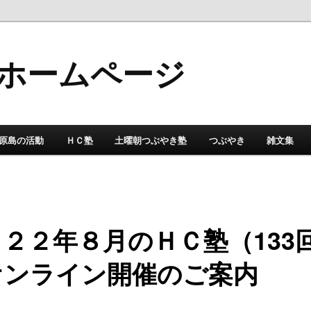
ホームページ
原島の活動
ＨＣ塾
土曜朝つぶやき塾
つぶやき
雑文集
２２年８月のＨＣ塾（133
オンライン開催のご案内