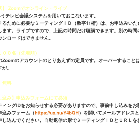
】 Zoomでオンライン・ライブ
というテレビ会議システムを用いておこないます。
するために必要なミーティングＩＤ（数字11桁）は、お申込みいた
します。ライブですので、上記の時間だけ聴講できます。別の時間
ウンロードはできません。
１００名（先着順）
のZoomのアカウントのとりあえずの定員です。オーバーすること
すが。
】無料
し込み】申込みフォームにて必須
ティングIDをお知らせする必要がありますので、事前申し込みをお
申込みフォーム（
https://ux.nu/Y4bQH
）を開いてメールアドレス
申し込んでください。自動返信の形でミーティングＩＤとＵＲＬを