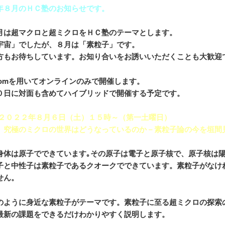
年８月のＨＣ塾のお知らせです。
月は超マクロと超ミクロをＨＣ塾のテーマとします。
宇宙」でしたが、８月は「素粒子」です。
方もお待ちしています。お知り合いをお誘いいただくことも大歓迎
oomを用いてオンラインのみで開催します。
０日に対面も含めてハイブリッドで開催する予定です。
 ２０２２年８月６日（土）１５時～（第一土曜日）
】究極のミクロの世界はどうなっているのか－素粒子論の今を垣間
身体は原子でできています｡その原子は電子と原子核で、原子核は
子と中性子は素粒子であるクオークでできています。素粒子がなけ
せん。
のように身近な素粒子がテーマです。素粒子に至る超ミクロの探索
最新の課題をできるだけわかりやすく説明します。