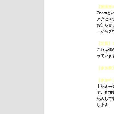
【開催形式
Zoom
アクセス
お知らせ
ーからダ
【定員】
これは僕
っていま
【参加費
【参加申
上記ミー
す。参加
記入して
します。