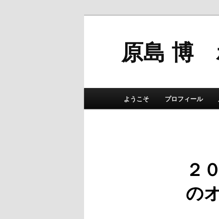
原島 博
メインメニュー
ようこそ
プロフィール
メインコンテンツへ移動
サブコンテンツへ移動
２０
の