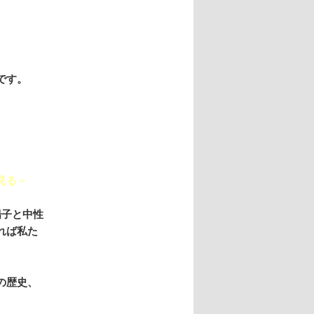
です。
見る－
陽子と中性
れば私た
の歴史、