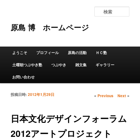
検
索
原島 博
ホームページ
メインメニュー
ようこそ
プロフィール
原島の活動
ＨＣ塾
メインコンテンツへ移動
サブコンテンツへ移動
土曜朝つぶやき塾
つぶやき
雑文集
ギャラリー
お問い合わせ
投稿日時:
2012年1月29日
投稿ナビゲーショ
«
»
Previous
Next
ン
日本文化デザインフォーラム
2012アートプロジェクト