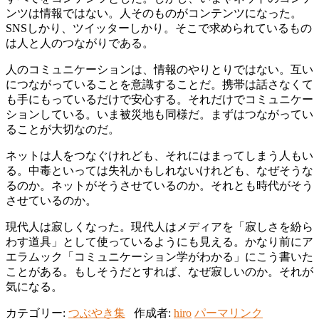
ンツは情報ではない。人そのものがコンテンツになった。
SNSしかり、ツイッターしかり。そこで求められているもの
は人と人のつながりである。
人のコミュニケーションは、情報のやりとりではない。互い
につながっていることを意識することだ。携帯は話さなくて
も手にもっているだけで安心する。それだけでコミュニケー
ションしている。いま被災地も同様だ。まずはつながってい
ることが大切なのだ。
ネットは人をつなぐけれども、それにはまってしまう人もい
る。中毒といっては失礼かもしれないけれども、なぜそうな
るのか。ネットがそうさせているのか。それとも時代がそう
させているのか。
現代人は寂しくなった。現代人はメディアを「寂しさを紛ら
わす道具」として使っているようにも見える。かなり前にア
エラムック「コミュニケーション学がわかる」にこう書いた
ことがある。もしそうだとすれば、なぜ寂しいのか。それが
気になる。
カテゴリー:
つぶやき集
作成者:
hiro
パーマリンク