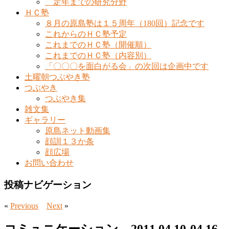
定年までの研究分野
ＨＣ塾
８月の原島塾は１５周年（180回）記念です
これからのＨＣ塾予定
これまでのＨＣ塾（開催順）
これまでのＨＣ塾（内容別）
「〇〇〇を面白がる会」の次回は企画中です
土曜朝つぶやき塾
つぶやき
つぶやき集
雑文集
ギャラリー
原島ネット動画集
顔訓１３か条
顔広場
お問い合わせ
投稿ナビゲーション
«
Previous
Next
»
コミュニケーション 2011.04.10-04.16