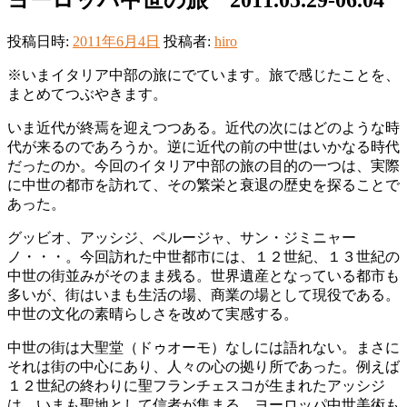
投稿日時:
2011年6月4日
投稿者:
hiro
※いまイタリア中部の旅にでています。旅で感じたことを、
まとめてつぶやきます。
いま近代が終焉を迎えつつある。近代の次にはどのような時
代が来るのであろうか。逆に近代の前の中世はいかなる時代
だったのか。今回のイタリア中部の旅の目的の一つは、実際
に中世の都市を訪れて、その繁栄と衰退の歴史を探ることで
あった。
グッビオ、アッシジ、ペルージャ、サン・ジミニャー
ノ・・・。今回訪れた中世都市には、１２世紀、１３世紀の
中世の街並みがそのまま残る。世界遺産となっている都市も
多いが、街はいまも生活の場、商業の場として現役である。
中世の文化の素晴らしさを改めて実感する。
中世の街は大聖堂（ドゥオーモ）なしには語れない。まさに
それは街の中心にあり、人々の心の拠り所であった。例えば
１２世紀の終わりに聖フランチェスコが生まれたアッシジ
は、いまも聖地として信者が集まる。ヨーロッパ中世美術も