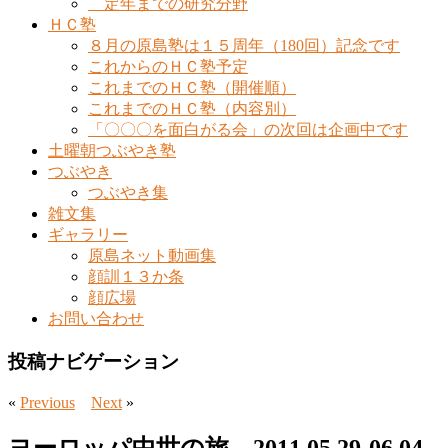
定年までの研究分野
ＨＣ塾
８月の原島塾は１５周年（180回）記念です
これからのＨＣ塾予定
これまでのＨＣ塾（開催順）
これまでのＨＣ塾（内容別）
「〇〇〇を面白がる会」の次回は企画中です
土曜朝つぶやき塾
つぶやき
つぶやき集
雑文集
ギャラリー
原島ネット動画集
顔訓１３か条
顔広場
お問い合わせ
投稿ナビゲーション
«
Previous
Next
»
ヨーロッパ中世の旅 2011.05.29-06.04