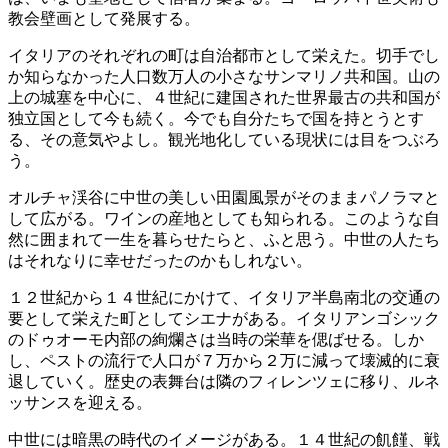
教会壁画として発展する。
イタリアのそれぞれの町は自治都市として栄えた。切手でし
か知らなかった人口数万人の小さなサンマリノ共和国。山の
上の城塞を中心に、４世紀に建国された世界最古の共和国が
独立国として今も続く。今でも自分たちで国を持とうとす
る、その意気やよし。観光地化している現状には目をつぶろ
う。
オルチャ渓谷に中世の美しい田園風景がそのままパノラマと
して広がる。ワインの産地としても知られる。このような自
然に囲まれて一生を暮らせたらと、ふと思う。中世の人たち
はそれなりに幸せだったのかもしれない。
１２世紀から１４世紀にかけて、イタリア半島南北の交通の
要として栄えた町としてシエナがある。イタリアンゴシック
のドゥオーモ内部の絢爛さは当時の栄華を偲ばせる。しか
し、ペストの流行で人口が７万から２万に減って壊滅的に衰
退していく。歴史の表舞台は隣のフィレンツェに移り、ルネ
ッサンスを迎える。
中世には暗黒の時代のイメージがある。１４世紀の飢饉、戦