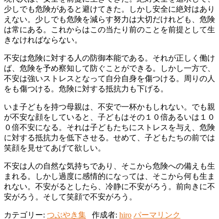
少しでも危険があると避けてきた。しかし安全に絶対はあり
えない。少しでも危険を減らす努力は大切だけれども、危険
は常にある。これからはこの当たり前のことを前提として生
きなければならない。
不安は危険に対する人の防御本能である。それが正しく働け
ば、危険を予め察知して防ぐことができる。しかし一方で、
不安は強いストレスとなって自分自身を傷つける。周りの人
をも傷つける。危険に対する抵抗力も下げる。
いま子どもを持つ母親は、不安で一杯かもしれない。でも親
が不安な顔をしていると、子どもはその１０倍あるいは１０
０倍不安になる。それは子どもたちにストレスを与え、危険
に対する抵抗力を低下させる。せめて、子どもたちの前では
笑顔を見せてあげて欲しい。
不安は人の自然な気持ちであり、そこから危険への備えも生
まれる。しかし過度に感情的になっては、そこから何も生ま
れない。不安がるとしたら、冷静に不安がろう。前向きに不
安がろう。そして笑顔で不安がろう。
カテゴリー:
つぶやき集
作成者:
hiro
パーマリンク