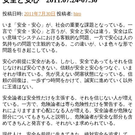
投稿日時:
2011年7月30日
投稿者:
hiro
いま「安全・安心」が、社会の重要な課題となっている。一
言で「安全・安心」と言うが、安全と安心は違う。安全は広
い意味でシステムにおける客観的な問題、一方で安心は人の
気持ちの問題で主観的である。この違いが、いま色々な形で
問題を引き起こしている。
安心の前提に安全がある。しかし、安全であってもそれを信
じなければ安心できない。信頼が安全と安心をつなぐ。いま
それが壊れている。先が見えない閉塞状態になっている。信
頼の回復は、一歩ずつ時間をかけて、誠実に進めていく以外
に王道はない。
安全論者は安全性だけを主張する。それを信じない人が増え
ている。一方で、危険論者は専ら危険性だけを警告する。そ
れによりますます心配になる人が増える。安全論者が危険な
部分についてもきちんと説明し、危険論者が安全な部分も含
めてきちんと発言する。それがいま求められている。
現代人は、安全を前提に生きてきた。絶対安全を追求して、