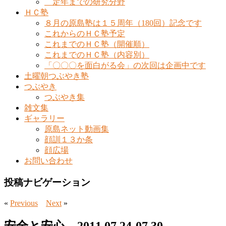
定年までの研究分野
ＨＣ塾
８月の原島塾は１５周年（180回）記念です
これからのＨＣ塾予定
これまでのＨＣ塾（開催順）
これまでのＨＣ塾（内容別）
「〇〇〇を面白がる会」の次回は企画中です
土曜朝つぶやき塾
つぶやき
つぶやき集
雑文集
ギャラリー
原島ネット動画集
顔訓１３か条
顔広場
お問い合わせ
投稿ナビゲーション
«
Previous
Next
»
安全と安心 2011.07.24-07.30