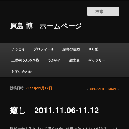
検
索
原島 博
ホームページ
メインメニュー
ようこそ
プロフィール
原島の活動
ＨＣ塾
メインコンテンツへ移動
サブコンテンツへ移動
土曜朝つぶやき塾
つぶやき
雑文集
ギャラリー
お問い合わせ
投稿日時:
2011年11月12日
投稿ナビゲーショ
«
»
Previous
Next
ン
癒し 2011.11.06-11.12
現代社会を生き抜いて行くためには様々なストレスがある。スト