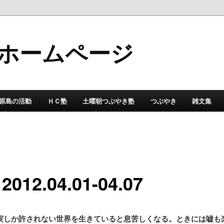
ホームページ
原島の活動
ＨＣ塾
土曜朝つぶやき塾
つぶやき
雑文集
012.04.01-04.07
実しか許されない世界を生きていると息苦しくなる。ときには嘘も