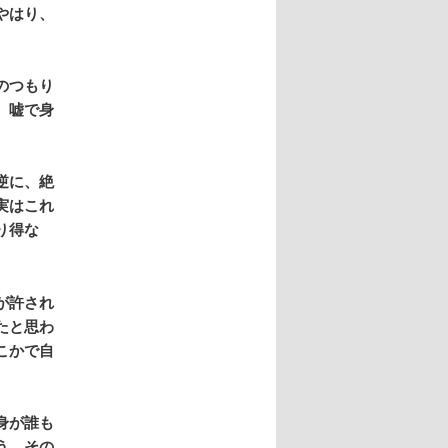
やはり、
のつもり
。嘘で身
逆に、絶
実はこれ
り得な
が許され
たと思わ
こかで自
身が誰も
う。その