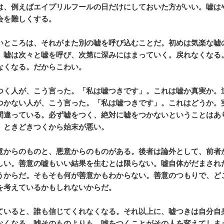
は、例えばエイプリルフールの日だけにしておいた方がいい。嘘は
会を難しくする。
いところは、それがまた別の嘘を呼び込むことだ。初めは気楽な嘘
、嘘は次々と嘘を呼び、次第に深みにはまっていく。戻れなくなる
なくなる。だからこわい。
つく人が、こう言った。「私は嘘つきです」。これは嘘か真実か。
つかない人が、こう言った。「私は嘘つきです」。これはどうか。
間違っている。必ず嘘をつく、絶対に嘘をつかないということはあ
、ときどきつくから始末が悪い。
意からのものと、悪意からのものがある。後者は論外として、前者
しい。善意の嘘もいい結果を生むとは限らない。嘘自体がだまされ
うからだ。そもそも何が善意かもわからない。善意のつもりで、ど
を考えているかもしれないからだ。
ていると、誰も信じてくれなくなる。それ以上に、嘘つきは自分自
なくなる。嘘そのものよりも、嘘をつくことがその人を変えてしま