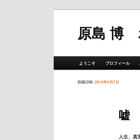
原島 博
メインメニュー
ようこそ
プロフィール
メインコンテンツへ移動
サブコンテンツへ移動
投稿日時:
2012年4月7日
嘘 2
人生、真