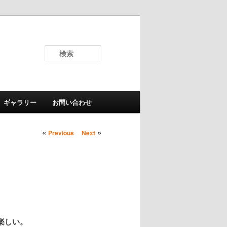
検
索
ギャラリー
お問い合わせ
«
投稿ナビゲーシ
»
Previous
Next
ョン
楽しい。