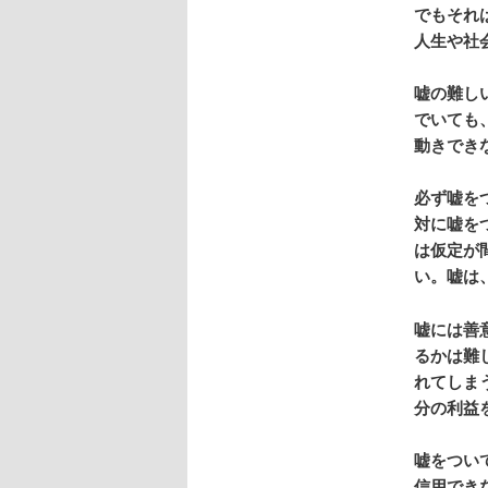
でもそれ
人生や社
嘘の難し
でいても
動きでき
必ず嘘を
対に嘘を
は仮定が
い。嘘は
嘘には善
るかは難
れてしま
分の利益
嘘をつい
信用でき