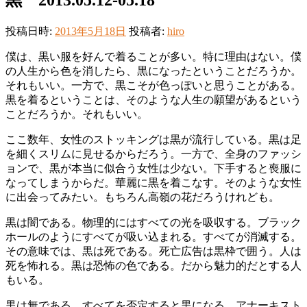
投稿日時:
2013年5月18日
投稿者:
hiro
僕は、黒い服を好んで着ることが多い。特に理由はない。僕
の人生から色を消したら、黒になったということだろうか。
それもいい。一方で、黒こそが色っぽいと思うことがある。
黒を着るということは、そのような人生の願望があるという
ことだろうか。それもいい。
ここ数年、女性のストッキングは黒が流行している。黒は足
を細くスリムに見せるからだろう。一方で、全身のファッシ
ョンで、黒が本当に似合う女性は少ない。下手すると喪服に
なってしまうからだ。華麗に黒を着こなす。そのような女性
に出会ってみたい。もちろん高嶺の花だろうけれども。
黒は闇である。物理的にはすべての光を吸収する。ブラック
ホールのようにすべてが吸い込まれる。すべてが消滅する。
その意味では、黒は死である。死亡広告は黒枠で囲う。人は
死を怖れる。黒は恐怖の色である。だから魅力的だとする人
もいる。
黒は無である。すべてを否定すると黒になる。アナーキスト