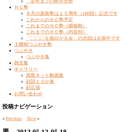
定年までの研究分野
ＨＣ塾
８月の原島塾は１５周年（180回）記念です
これからのＨＣ塾予定
これまでのＨＣ塾（開催順）
これまでのＨＣ塾（内容別）
「〇〇〇を面白がる会」の次回は企画中です
土曜朝つぶやき塾
つぶやき
つぶやき集
雑文集
ギャラリー
原島ネット動画集
顔訓１３か条
顔広場
お問い合わせ
投稿ナビゲーション
«
Previous
Next
»
黒 2013.05.12-05.18