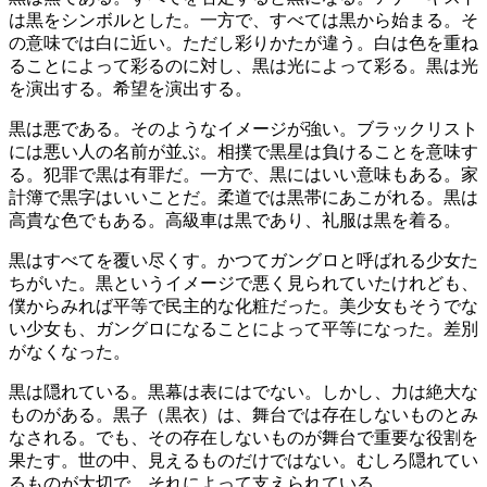
は黒をシンボルとした。一方で、すべては黒から始まる。そ
の意味では白に近い。ただし彩りかたが違う。白は色を重ね
ることによって彩るのに対し、黒は光によって彩る。黒は光
を演出する。希望を演出する。
黒は悪である。そのようなイメージが強い。ブラックリスト
には悪い人の名前が並ぶ。相撲で黒星は負けることを意味す
る。犯罪で黒は有罪だ。一方で、黒にはいい意味もある。家
計簿で黒字はいいことだ。柔道では黒帯にあこがれる。黒は
高貴な色でもある。高級車は黒であり、礼服は黒を着る。
黒はすべてを覆い尽くす。かつてガングロと呼ばれる少女た
ちがいた。黒というイメージで悪く見られていたけれども、
僕からみれば平等で民主的な化粧だった。美少女もそうでな
い少女も、ガングロになることによって平等になった。差別
がなくなった。
黒は隠れている。黒幕は表にはでない。しかし、力は絶大な
ものがある。黒子（黒衣）は、舞台では存在しないものとみ
なされる。でも、その存在しないものが舞台で重要な役割を
果たす。世の中、見えるものだけではない。むしろ隠れてい
るものが大切で、それによって支えられている。