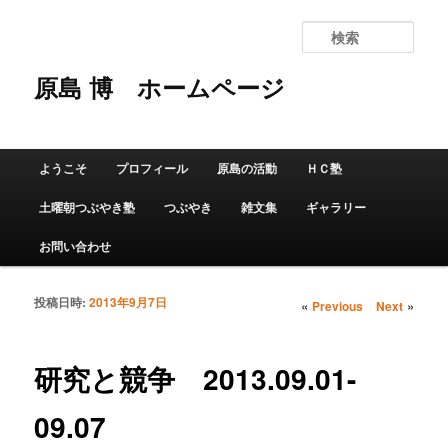
検
索
原島 博
ホームページ
メインメニュー
ようこそ
プロフィール
原島の活動
ＨＣ塾
メインコンテンツへ移動
サブコンテンツへ移動
土曜朝つぶやき塾
つぶやき
雑文集
ギャラリー
お問い合わせ
投稿日時:
2013年9月7日
投稿ナビゲーショ
«
»
Previous
Next
ン
研究と競争 2013.09.01-
09.07