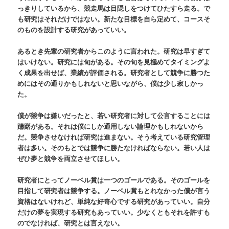
っきりしているから、競走馬は目隠しをつけてひたすら走る。で
も研究はそれだけではない。新たな目標を自ら定めて、コースそ
のものを設計する研究があっていい。
あるとき先輩の研究者からこのように言われた。研究は早すぎて
はいけない。研究には旬がある。その旬を見極めてタイミングよ
く成果を出せば、業績が評価される。研究者として競争に勝つた
めにはその通りかもしれないと思いながら、僕は少し寂しかっ
た。
僕が競争は嫌いだったと、若い研究者に対して公言することには
躊躇がある。それは僕にしか通用しない論理かもしれないから
だ。競争させなければ研究は進まない。そう考えている研究管理
者は多い。そのもとでは競争に勝たなければならない。若い人は
ぜひ夢と競争を両立させてほしい。
研究者にとってノーベル賞は一つのゴールである。そのゴールを
目指して研究者は競争する。ノーベル賞もとれなかった僕が言う
資格はないけれど、単純な好奇心でする研究があっていい。自分
だけの夢を実現する研究もあっていい。少なくともそれを許すも
のでなければ、研究とは言えない。