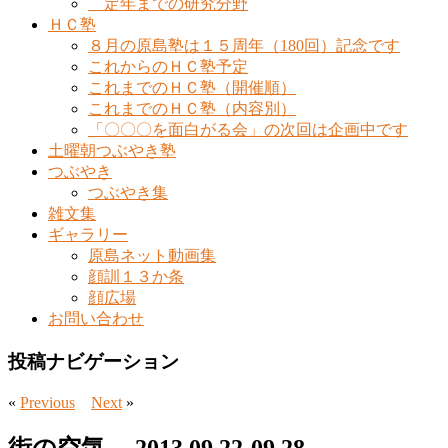
定年までの研究分野
ＨＣ塾
８月の原島塾は１５周年（180回）記念です
これからのＨＣ塾予定
これまでのＨＣ塾（開催順）
これまでのＨＣ塾（内容別）
「〇〇〇を面白がる会」の次回は企画中です
土曜朝つぶやき塾
つぶやき
つぶやき集
雑文集
ギャラリー
原島ネット動画集
顔訓１３か条
顔広場
お問い合わせ
投稿ナビゲーション
«
Previous
Next
»
街の空気 2013.09.22-09.28