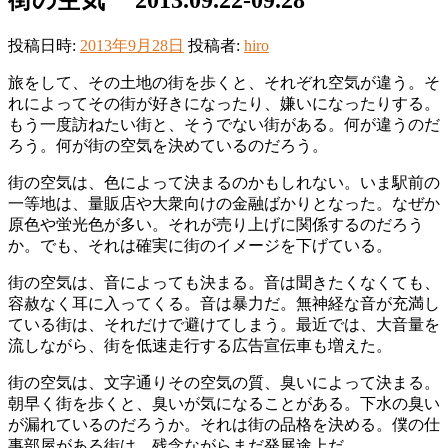
投稿日時:
2013年9月28日
投稿者:
hiro
旅をして、その土地の街を歩くと、それぞれ空気が違う。そ
れによってその街が好きになったり、嫌いになったりする。
もう一度訪ねたい街と、そうでない街がある。何が違うのだ
ろう。何が街の空気を決めているのだろう。
街の空気は、色によって決まるのかもしれない。いま駅前の
一等地は、量販店や大衆向けの金融ばかりとなった。なぜか
原色や蛍光色が多い。それが売り上げに関係するのだろう
か。でも、それは確実に街のイメージを下げている。
街の空気は、音によっても決まる。音は聞きたくなくても、
容赦なく耳に入ってくる。音は暴力だ。無神経な音が充満し
ている街は、それだけで避けてしまう。最近では、大音量を
流しながら、街を低速走行する広告宣伝車も増えた。
街の空気は、文字通りその空気の質、臭いによって決まる。
朝早く街を歩くと、臭いが気になることがある。下水の臭い
が漏れているのだろうか。それは街の品格を決める。僕の仕
事部屋がある街は、残念ながらまだ発展途上だ。