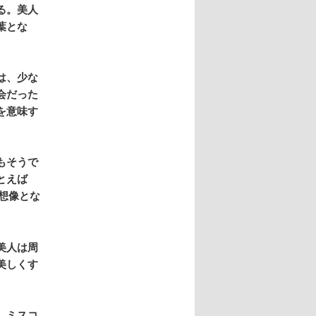
る。美人
葉とな
は、少な
会だった
を意味す
もそうで
とえば
想像とな
美人は周
美しくす
。ミスコ