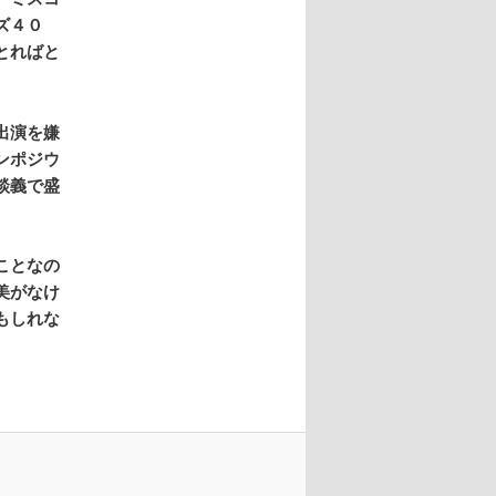
ズ４０
とればと
出演を嫌
ンポジウ
談義で盛
ことなの
美がなけ
もしれな