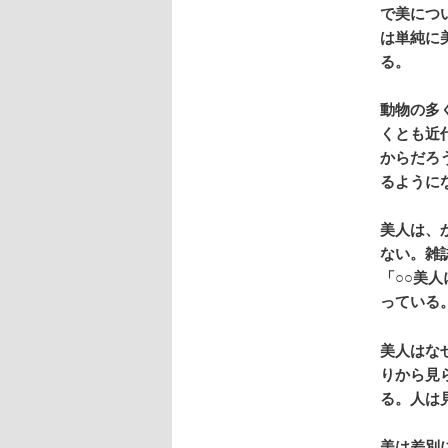
で美につ
は単純に
る。
動物の多
くとも近
からだろ
るように
美人は、
ない。雑
「○○美
っている
美人はな
りから見
る。人は
美は差別