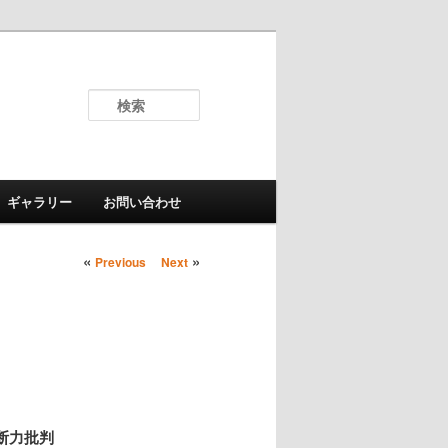
検
索
ギャラリー
お問い合わせ
«
投稿ナビゲーシ
»
Previous
Next
ョン
断力批判