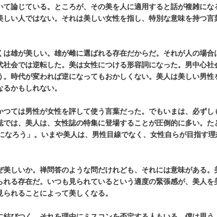
いて論じている。ところが、その美を人に適用すると話が複雑にな
美しい人ではない。それは美しい女性を指し、特別な意味を持つ言
くは雄が美しい。雄が雌に選ばれる存在だからだ。それが人の場合
代社会では逆転した。美は女性につける形容詞になった。男中心社
う。時代が変われば逆になってもおかしくない。美人は美しい男性
なるかもしれない。
かつては男性が女性を評して使う言葉だった。でもいまは、必ずし
誌では、美人は、女性誌の特集に登場することが圧倒的に多い。た
人になろう」。いまや美人は、男性目線でなく、女性自らが目指す理
。
ぜ美しいか。禅問答のような問だけれども、それには意味がある。
られる存在だ。いつも見られているという適度の緊張感が、美人を
見られることによって美しくなる。
に結びつく。それを理由にミスコンを否定する人もいる。僕は思う