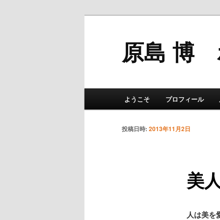
原島 博
メインメニュー
ようこそ
プロフィール
メインコンテンツへ移動
サブコンテンツへ移動
投稿日時:
2013年11月2日
美人 
人は美を