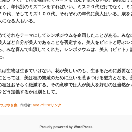
なく、年代別のミズコンをすればいい。ミス２０代だけでなく、ミ
７０代、そしてミズ１００代。それぞれの年代に美人はいる。歳を
人になる人もいる。
めてそれをテーマにしてシンポジウムを企画したことがある。みな
美人ほど自分が美人であることを否定する。美人をビヒトと呼ぶシ
ら、みな喜んで出演してくれた。シンポジウムは、美人（ビヒト）
た。
れば生物は生きていけない。花が美しいのも、生きるために必要な
にとっては、美は種の繁殖のために互いを惹きつける魅力となる。
の種はおそらく絶滅する。その意味では人が美人を好むのは当然か
をどう定義するかは別として。
つぶやき集
作成者:
hiro
パーマリンク
Proudly powered by WordPress