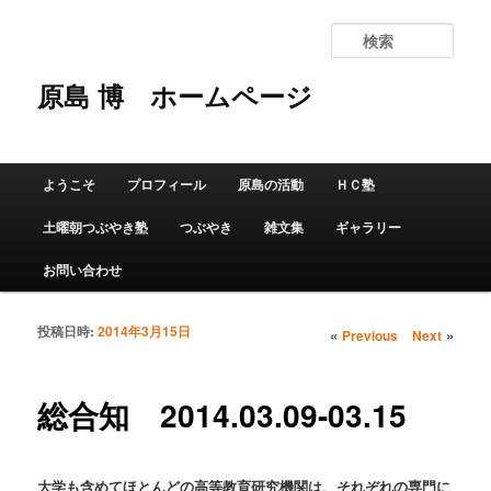
検
索
原島 博
ホームページ
メインメニュー
ようこそ
プロフィール
原島の活動
ＨＣ塾
メインコンテンツへ移動
サブコンテンツへ移動
土曜朝つぶやき塾
つぶやき
雑文集
ギャラリー
お問い合わせ
投稿日時:
2014年3月15日
投稿ナビゲーショ
«
»
Previous
Next
ン
総合知 2014.03.09-03.15
大学も含めてほとんどの高等教育研究機関は、それぞれの専門に