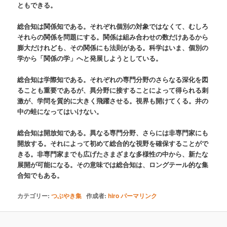
ともできる。
総合知は関係知である。それぞれ個別の対象ではなくて、むしろ
それらの関係を問題にする。関係は組み合わせの数だけあるから
膨大だけれども、その関係にも法則がある。科学はいま、個別の
学から「関係の学」へと発展しようとしている。
総合知は学際知である。それぞれの専門分野のさらなる深化を図
ることも重要であるが、異分野に接することによって得られる刺
激が、学問を質的に大きく飛躍させる。視界も開けてくる。井の
中の蛙になってはいけない。
総合知は開放知である。異なる専門分野、さらには非専門家にも
開放する。それによって初めて総合的な視野を確保することがで
きる。非専門家までも広げたさまざまな多様性の中から、新たな
展開が可能になる。その意味では総合知は、ロングテール的な集
合知でもある。
カテゴリー:
つぶやき集
作成者:
hiro
パーマリンク