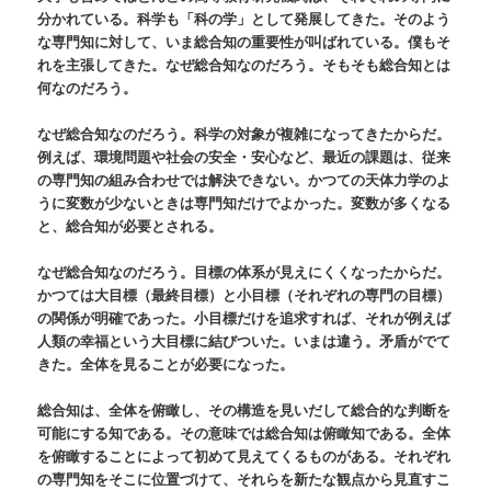
分かれている。科学も「科の学」として発展してきた。そのよう
な専門知に対して、いま総合知の重要性が叫ばれている。僕もそ
れを主張してきた。なぜ総合知なのだろう。そもそも総合知とは
何なのだろう。
なぜ総合知なのだろう。科学の対象が複雑になってきたからだ。
例えば、環境問題や社会の安全・安心など、最近の課題は、従来
の専門知の組み合わせでは解決できない。かつての天体力学のよ
うに変数が少ないときは専門知だけでよかった。変数が多くなる
と、総合知が必要とされる。
なぜ総合知なのだろう。目標の体系が見えにくくなったからだ。
かつては大目標（最終目標）と小目標（それぞれの専門の目標）
の関係が明確であった。小目標だけを追求すれば、それが例えば
人類の幸福という大目標に結びついた。いまは違う。矛盾がでて
きた。全体を見ることが必要になった。
総合知は、全体を俯瞰し、その構造を見いだして総合的な判断を
可能にする知である。その意味では総合知は俯瞰知である。全体
を俯瞰することによって初めて見えてくるものがある。それぞれ
の専門知をそこに位置づけて、それらを新たな観点から見直すこ