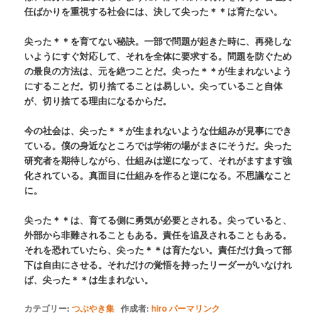
任ばかりを重視する社会には、決して尖った＊＊は育たない。
尖った＊＊を育てない秘訣。一部で問題が起きた時に、再発しな
いようにすぐ対応して、それを全体に要求する。問題を防ぐため
の最良の方法は、元を絶つことだ。尖った＊＊が生まれないよう
にすることだ。切り捨てることは易しい。尖っていること自体
が、切り捨てる理由になるからだ。
今の社会は、尖った＊＊が生まれないような仕組みが見事にでき
ている。僕の身近なところでは学術の場がまさにそうだ。尖った
研究者を期待しながら、仕組みは逆になって、それがますます強
化されている。真面目に仕組みを作ると逆になる。不思議なこと
に。
尖った＊＊は、育てる側に勇気が必要とされる。尖っていると、
外部から非難されることもある。責任を追及されることもある。
それを恐れていたら、尖った＊＊は育たない。責任だけ負って部
下は自由にさせる。それだけの覚悟を持ったリーダーがいなけれ
ば、尖った＊＊は生まれない。
カテゴリー:
つぶやき集
作成者:
hiro
パーマリンク