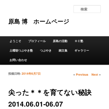
検
索
原島 博
ホームページ
メインメニュー
ようこそ
プロフィール
原島の活動
ＨＣ塾
メインコンテンツへ移動
サブコンテンツへ移動
土曜朝つぶやき塾
つぶやき
雑文集
ギャラリー
お問い合わせ
投稿日時:
2014年6月7日
投稿ナビゲーショ
«
»
Previous
Next
ン
尖った＊＊を育てない秘訣
2014.06.01-06.07