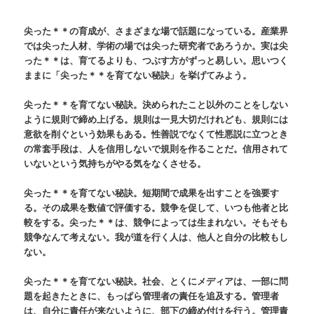
尖った＊＊の育成が、さまざまな場で話題になっている。産業界
では尖った人材、学術の場では尖った研究者であろうか。実は尖
った＊＊は、育てるよりも、つぶす方がずっと易しい。思いつく
ままに「尖った＊＊を育てない秘訣」を挙げてみよう。
尖った＊＊を育てない秘訣。決められたこと以外のことをしない
ように規則で締め上げる。規則は一見大切だけれども、規則には
意欲を削ぐという効果もある。性善説でなくて性悪説に立つとき
の常套手段は、人を信用しないで規則を作ることだ。信用されて
いないという気持ちがやる気をなくさせる。
尖った＊＊を育てない秘訣。短期間で成果を出すことを強要す
る。その成果を数値で評価する。競争を促して、いつも他者と比
較をする。尖った＊＊は、競争によっては生まれない。そもそも
競争なんて考えない。我が道を行く人は、他人と自分の比較もし
ない。
尖った＊＊を育てない秘訣。社会、とくにメディアは、一部に問
題を起きたときに、もっぱら管理者の責任を追及する。管理者
は、自分に責任が来ないように、部下の締め付けを行う。管理責