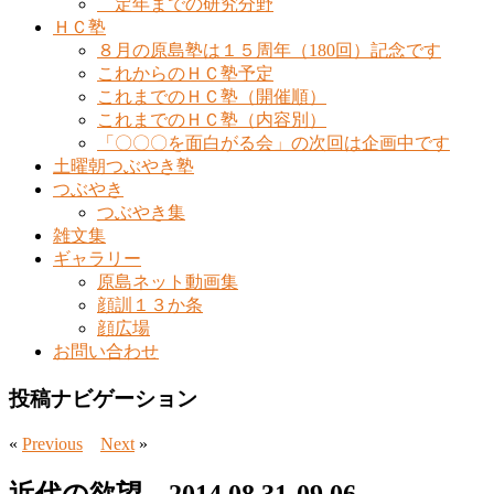
定年までの研究分野
ＨＣ塾
８月の原島塾は１５周年（180回）記念です
これからのＨＣ塾予定
これまでのＨＣ塾（開催順）
これまでのＨＣ塾（内容別）
「〇〇〇を面白がる会」の次回は企画中です
土曜朝つぶやき塾
つぶやき
つぶやき集
雑文集
ギャラリー
原島ネット動画集
顔訓１３か条
顔広場
お問い合わせ
投稿ナビゲーション
«
Previous
Next
»
近代の欲望 2014.08.31-09.06