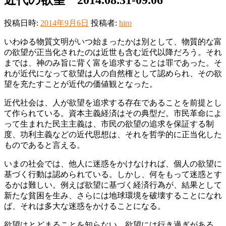
投稿日時:
2014年9月6日
投稿者:
hiro
いわゆる物質文明がいつ始まったかは別として、物質的な富
の欲望が正当化されたのは近世も含む近代以降だろう。それ
までは、神のみ旨に背く富を追求することは罪であった。そ
れが近代になって欲望は人の自然権として認められ、その欲
望を充たすことが近代の価値観となった。
近代社会は、人が欲望を追求する存在であることを前提とし
て作られている。資本主義経済はその典型だ。市民革命によ
って生まれた民主主義は、市民の欲望の追求を保証する制
度、功利主義などの近代思想は、それを哲学的に正当化した
ものであると言える。
いまの社会では、他人に迷惑をかけなければ、個人の欲望に
基づく行動は認められている。しかし、何をもって迷惑とす
るかは難しい。例えば欲望に基づく経済行為が、結果として
新たな貧困を生み、さらには地球環境を破壊することになれ
ば、それは多大な迷惑をかけることになる。
欲望はとどまることを知らない。欲望には行き過ぎがある。