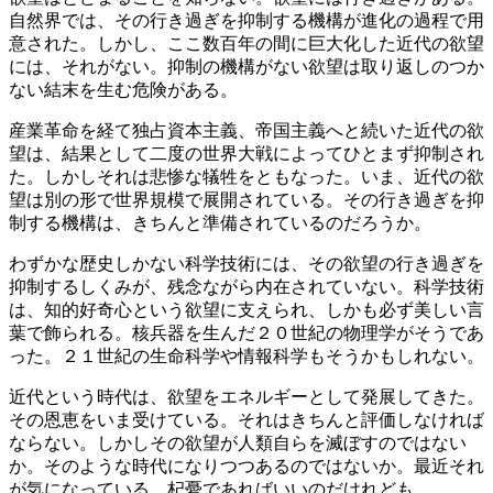
自然界では、その行き過ぎを抑制する機構が進化の過程で用
意された。しかし、ここ数百年の間に巨大化した近代の欲望
には、それがない。抑制の機構がない欲望は取り返しのつか
ない結末を生む危険がある。
産業革命を経て独占資本主義、帝国主義へと続いた近代の欲
望は、結果として二度の世界大戦によってひとまず抑制され
た。しかしそれは悲惨な犠牲をともなった。いま、近代の欲
望は別の形で世界規模で展開されている。その行き過ぎを抑
制する機構は、きちんと準備されているのだろうか。
わずかな歴史しかない科学技術には、その欲望の行き過ぎを
抑制するしくみが、残念ながら内在されていない。科学技術
は、知的好奇心という欲望に支えられ、しかも必ず美しい言
葉で飾られる。核兵器を生んだ２０世紀の物理学がそうであ
った。２１世紀の生命科学や情報科学もそうかもしれない。
近代という時代は、欲望をエネルギーとして発展してきた。
その恩恵をいま受けている。それはきちんと評価しなければ
ならない。しかしその欲望が人類自らを滅ぼすのではない
か。そのような時代になりつつあるのではないか。最近それ
が気になっている。杞憂であればいいのだけれども。