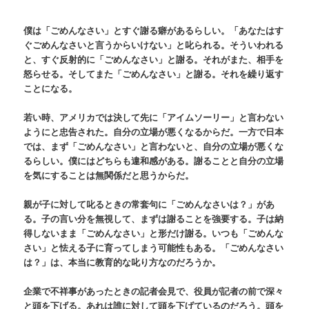
僕は「ごめんなさい」とすぐ謝る癖があるらしい。「あなたはす
ぐごめんなさいと言うからいけない」と叱られる。そういわれる
と、すぐ反射的に「ごめんなさい」と謝る。それがまた、相手を
怒らせる。そしてまた「ごめんなさい」と謝る。それを繰り返す
ことになる。
若い時、アメリカでは決して先に「アイムソーリー」と言わない
ようにと忠告された。自分の立場が悪くなるからだ。一方で日本
では、まず「ごめんなさい」と言わないと、自分の立場が悪くな
るらしい。僕にはどちらも違和感がある。謝ることと自分の立場
を気にすることは無関係だと思うからだ。
親が子に対して叱るときの常套句に「ごめんなさいは？」があ
る。子の言い分を無視して、まずは謝ることを強要する。子は納
得しないまま「ごめんなさい」と形だけ謝る。いつも「ごめんな
さい」と怯える子に育ってしまう可能性もある。「ごめんなさい
は？」は、本当に教育的な叱り方なのだろうか。
企業で不祥事があったときの記者会見で、役員が記者の前で深々
と頭を下げる。あれは誰に対して頭を下げているのだろう。頭を