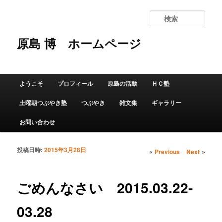
検
索
原島 博
ホームページ
メインメニュー
ようこそ
プロフィール
原島の活動
ＨＣ塾
メインコンテンツへ移動
サブコンテンツへ移動
土曜朝つぶやき塾
つぶやき
雑文集
ギャラリー
お問い合わせ
投稿日時:
2015年3月28日
投稿ナビゲーショ
«
»
Previous
Next
ン
ごめんなさい 2015.03.22-
03.28