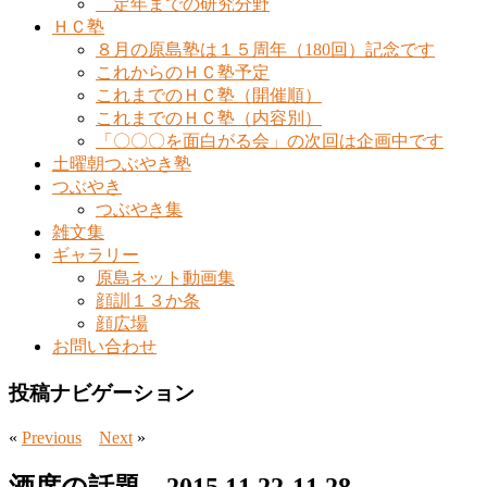
定年までの研究分野
ＨＣ塾
８月の原島塾は１５周年（180回）記念です
これからのＨＣ塾予定
これまでのＨＣ塾（開催順）
これまでのＨＣ塾（内容別）
「〇〇〇を面白がる会」の次回は企画中です
土曜朝つぶやき塾
つぶやき
つぶやき集
雑文集
ギャラリー
原島ネット動画集
顔訓１３か条
顔広場
お問い合わせ
投稿ナビゲーション
«
Previous
Next
»
酒席の話題 2015.11.22-11.28