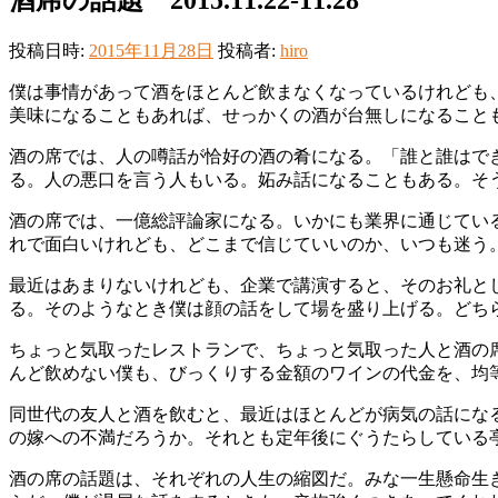
投稿日時:
2015年11月28日
投稿者:
hiro
僕は事情があって酒をほとんど飲まなくなっているけれども
美味になることもあれば、せっかくの酒が台無しになること
酒の席では、人の噂話が恰好の酒の肴になる。「誰と誰はで
る。人の悪口を言う人もいる。妬み話になることもある。そ
酒の席では、一億総評論家になる。いかにも業界に通じてい
れで面白いけれども、どこまで信じていいのか、いつも迷う
最近はあまりないけれども、企業で講演すると、そのお礼と
る。そのようなとき僕は顔の話をして場を盛り上げる。どち
ちょっと気取ったレストランで、ちょっと気取った人と酒の
んど飲めない僕も、びっくりする金額のワインの代金を、均
同世代の友人と酒を飲むと、最近はほとんどが病気の話にな
の嫁への不満だろうか。それとも定年後にぐうたらしている
酒の席の話題は、それぞれの人生の縮図だ。みな一生懸命生