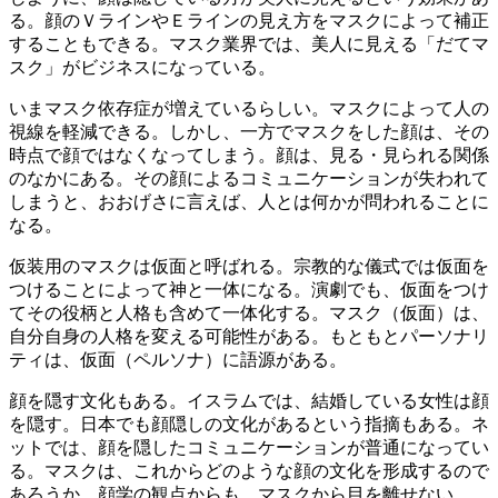
る。顔のＶラインやＥラインの見え方をマスクによって補正
することもできる。マスク業界では、美人に見える「だてマ
スク」がビジネスになっている。
いまマスク依存症が増えているらしい。マスクによって人の
視線を軽減できる。しかし、一方でマスクをした顔は、その
時点で顔ではなくなってしまう。顔は、見る・見られる関係
のなかにある。その顔によるコミュニケーションが失われて
しまうと、おおげさに言えば、人とは何かが問われることに
なる。
仮装用のマスクは仮面と呼ばれる。宗教的な儀式では仮面を
つけることによって神と一体になる。演劇でも、仮面をつけ
てその役柄と人格も含めて一体化する。マスク（仮面）は、
自分自身の人格を変える可能性がある。もともとパーソナリ
ティは、仮面（ペルソナ）に語源がある。
顔を隠す文化もある。イスラムでは、結婚している女性は顔
を隠す。日本でも顔隠しの文化があるという指摘もある。ネ
ットでは、顔を隠したコミュニケーションが普通になってい
る。マスクは、これからどのような顔の文化を形成するので
あろうか。顔学の観点からも、マスクから目を離せない。