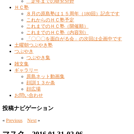
定年までの研究分野
ＨＣ塾
８月の原島塾は１５周年（180回）記念です
これからのＨＣ塾予定
これまでのＨＣ塾（開催順）
これまでのＨＣ塾（内容別）
「〇〇〇を面白がる会」の次回は企画中です
土曜朝つぶやき塾
つぶやき
つぶやき集
雑文集
ギャラリー
原島ネット動画集
顔訓１３か条
顔広場
お問い合わせ
投稿ナビゲーション
«
Previous
Next
»
マスク 2016.01.31-02.06