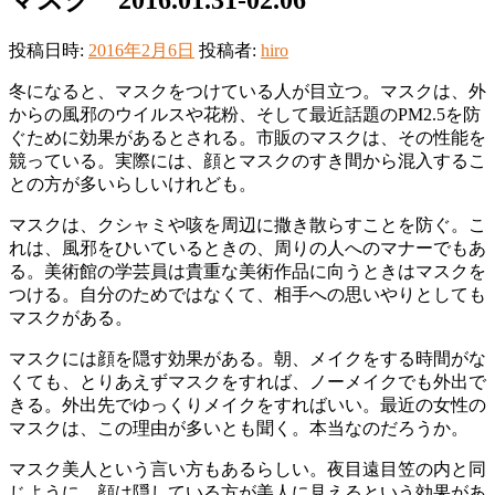
投稿日時:
2016年2月6日
投稿者:
hiro
冬になると、マスクをつけている人が目立つ。マスクは、外
からの風邪のウイルスや花粉、そして最近話題のPM2.5を防
ぐために効果があるとされる。市販のマスクは、その性能を
競っている。実際には、顔とマスクのすき間から混入するこ
との方が多いらしいけれども。
マスクは、クシャミや咳を周辺に撒き散らすことを防ぐ。こ
れは、風邪をひいているときの、周りの人へのマナーでもあ
る。美術館の学芸員は貴重な美術作品に向うときはマスクを
つける。自分のためではなくて、相手への思いやりとしても
マスクがある。
マスクには顔を隠す効果がある。朝、メイクをする時間がな
くても、とりあえずマスクをすれば、ノーメイクでも外出で
きる。外出先でゆっくりメイクをすればいい。最近の女性の
マスクは、この理由が多いとも聞く。本当なのだろうか。
マスク美人という言い方もあるらしい。夜目遠目笠の内と同
じように、顔は隠している方が美人に見えるという効果があ