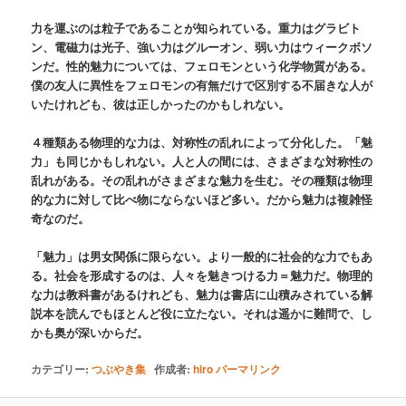
力を運ぶのは粒子であることが知られている。重力はグラビト
ン、電磁力は光子、強い力はグルーオン、弱い力はウィークボソ
ンだ。性的魅力については、フェロモンという化学物質がある。
僕の友人に異性をフェロモンの有無だけで区別する不届きな人が
いたけれども、彼は正しかったのかもしれない。
４種類ある物理的な力は、対称性の乱れによって分化した。「魅
力」も同じかもしれない。人と人の間には、さまざまな対称性の
乱れがある。その乱れがさまざまな魅力を生む。その種類は物理
的な力に対して比べ物にならないほど多い。だから魅力は複雑怪
奇なのだ。
「魅力」は男女関係に限らない。より一般的に社会的な力でもあ
る。社会を形成するのは、人々を魅きつける力＝魅力だ。物理的
な力は教科書があるけれども、魅力は書店に山積みされている解
説本を読んでもほとんど役に立たない。それは遥かに難問で、し
かも奥が深いからだ。
カテゴリー:
つぶやき集
作成者:
hiro
パーマリンク