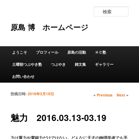
検
索
原島 博
ホームページ
メインメニュー
ようこそ
プロフィール
原島の活動
ＨＣ塾
メインコンテンツへ移動
サブコンテンツへ移動
土曜朝つぶやき塾
つぶやき
雑文集
ギャラリー
お問い合わせ
投稿日時:
2016年3月19日
投稿ナビゲーショ
«
»
Previous
Next
ン
魅力 2016.03.13-03.19
力は重力や電磁力だけではない。どんなに天才の物理学者でも手