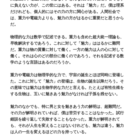
に負えない力が、この世にはある。それは「魅力」だ。僕は理系
だけれども、個人的にはその力の方に関心がある。人間社会で
は、重力や電磁力よりも、魅力の方がはるかに重要だと思うから
だ。
物理的な力は数学で記述できる。重力も含めた超大統一理論も、
早晩解決するであろう。これに対して「魅力」ははるかに難問
だ。重力は物の質量に対して働く。一方の魅力は人の心に対して
働く。それは心のどの部分に働くのであろう。それを記述する数
学のような言語はあるのだろうか。
重力や電磁力は物理学的な力で、宇宙の誕生とほぼ同時に登場し
た。これに対して「魅力」の登場は、生物の誕生以降だろう。そ
の意味では魅力は生物学的な力だと言える。たとえば有性生殖を
する生物は、互いに魅きあう魅力がなければ子孫を残せない。
魅力のなかでも、特に男と女を魅きあう力の解明は、超難問だ。
その力が解明されていれば、僕は苦労することはなかった。試行
錯誤を繰り返して失敗することもなかった。重力が解明されて
も、それが人生を変えることはないけれども、魅力は違う。魅力
は人の一生を変えるほどの力を持っている。