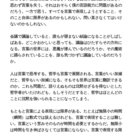
思わず言葉を失う。それはおそらく僕の言語能力に問題があるの
だろう。一方で思う。すべてを言葉で表現しようとすること、そ
のこと自体に限界があるのかもしれない。問い直さなくてはいけ
ないのかもしれない。
会議で議論していると、誰もが望まない結論になることがしばし
ばある。どこかおかしいと思っても、議論はひたすらその方向に
なる。言葉の世界には、悪魔が潜んでいるのだろうか。その魔術
に踊らされていることを、誰も気づかずに議論しているのだろう
か。
人は言葉で思考する。哲学も言葉で展開される。言葉がいい加減
だと、哲学もいい加減になる。そもそも世界は言葉に翻訳できる
のか。これも問題だ。語りえぬものは沈黙せざるを得ないとした
哲学者がいたけれども、もしそうだとすると、哲学はほとんどの
ことに沈黙を強いられることになってしまう。
もともと言葉による表現には限界がある。たとえば無限小の時間
（瞬間）は数式では扱えるけれども、言葉で表現することは難し
い。言葉という営みそのものが時間を必要とするからだ。無限小
は時間を引き伸ばさなくては言葉にならない。言葉で表現する限