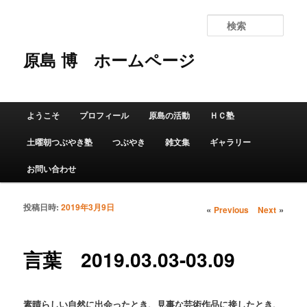
検
索
原島 博
ホームページ
メインメニュー
ようこそ
プロフィール
原島の活動
ＨＣ塾
メインコンテンツへ移動
サブコンテンツへ移動
土曜朝つぶやき塾
つぶやき
雑文集
ギャラリー
お問い合わせ
投稿日時:
2019年3月9日
投稿ナビゲーショ
«
»
Previous
Next
ン
言葉 2019.03.03-03.09
素晴らしい自然に出会ったとき、見事な芸術作品に接したとき、