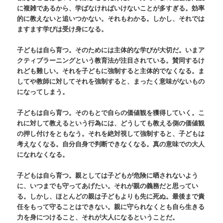
に複雑であるから、学ばなければいけないことが多すぎる。効率
的に教えないと追いつかない。それもわかる。しかし、それでは
ますます学びは受け身になる。
子どもは自ら育つ。そのためには主体的な学びが大切だ。いまア
クティブラーニングという教育法が注目されている。賛同するけ
れども難しい。それを子どもに強制すると主体的でなくなる。ま
してや教師に対してそれを強制すると、まったく意味がないもの
になってしまう。
子どもは自ら育つ。そのもとで自らの価値観を獲得していく。こ
れに対して教えるという行為には、どうしても教える側の価値観
の押し付けをともなう。それを絶対視して強制すると、子どもは
考えなくなる。自分自身で判断できなくなる。真の意味での大人
になれなくなる。
子どもは自ら育つ。親としては子どもが危険に晒されないよう
に、いつまでも守ってあげたい。それが親の義務だと思ってい
る。しかし、ほとんどの親は子どもよりも先に死ぬ。最後まで責
任をもって守ることはできない。親に守られなくとも自ら生きる
力を身につけること、それが大人になるということだ。