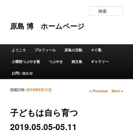
検
索
原島 博
ホームページ
メインメニュー
ようこそ
プロフィール
原島の活動
ＨＣ塾
メインコンテンツへ移動
サブコンテンツへ移動
土曜朝つぶやき塾
つぶやき
雑文集
ギャラリー
お問い合わせ
投稿日時:
2019年5月11日
投稿ナビゲーショ
«
»
Previous
Next
ン
子どもは自ら育つ
2019.05.05-05.11