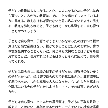
子どもの役割は大人になることだ。大人になるために子どもは自
ら育つ。ところが今の教育は、そのことを忘れてしまっているよ
うに見える。教えなければ育たないと思い込んでいるように見え
る。教えを強制されると、子どもはそこから逃避する。自ら育つ
こともやめてしまう。
子どもは自ら育つ。子育てがうまくいかなかったのはすべて親の
責任だと悩む必要はない。親ができることはほんのわずか、育つ
環境を提供することくらいだ。何よりも大切なことは子どもを信
用することだ。信用すれば子どもはきっとそれに応えて、自ら育
ってくれる。
子どもは自ら育つ。戦後の日本がそうだった。身寄りのない多く
の子どもたちが、焼け跡で自らの力で必死に生きた。教育環境は
劣悪であった。しかし立派な大人になった。もしかしたら恵まれ
た環境にいる今の子どもたちよりも・・・。それは言い過ぎだろ
うか。
子どもは自ら育つ。ヒト以外の霊長類は、子どもに手取り足取り
教えることはない。真似させるだけだ。一方でいまの社会は高度