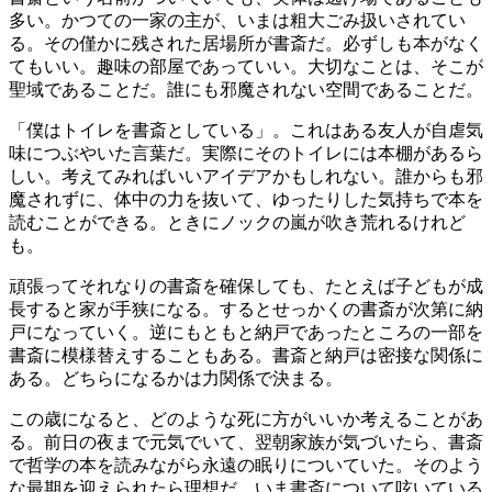
多い。かつての一家の主が、いまは粗大ごみ扱いされてい
る。その僅かに残された居場所が書斎だ。必ずしも本がなく
てもいい。趣味の部屋であっていい。大切なことは、そこが
聖域であることだ。誰にも邪魔されない空間であることだ。
「僕はトイレを書斎としている」。これはある友人が自虐気
味につぶやいた言葉だ。実際にそのトイレには本棚があるら
しい。考えてみればいいアイデアかもしれない。誰からも邪
魔されずに、体中の力を抜いて、ゆったりした気持ちで本を
読むことができる。ときにノックの嵐が吹き荒れるけれど
も。
頑張ってそれなりの書斎を確保しても、たとえば子どもが成
長すると家が手狭になる。するとせっかくの書斎が次第に納
戸になっていく。逆にもともと納戸であったところの一部を
書斎に模様替えすることもある。書斎と納戸は密接な関係に
ある。どちらになるかは力関係で決まる。
この歳になると、どのような死に方がいいか考えることがあ
る。前日の夜まで元気でいて、翌朝家族が気づいたら、書斎
で哲学の本を読みながら永遠の眠りについていた。そのよう
な最期を迎えられたら理想だ。いま書斎について呟いている