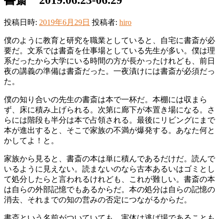
投稿日時:
2019年6月29日
投稿者:
hiro
僕のように教育と研究を職業としていると、自宅に書斎が必
要だ。文系では書斎を仕事場としている先生が多い。僕は理
系だったから大学にいる時間の方が長かったけれども、前日
夜の講義の準備は書斎だった。一夜漬けには書斎が必須だっ
た。
僕の知り合いの先生の書斎は本で一杯だ。本棚には収まら
ず、床に積み上げられる。次第に廊下が本置き場になる。さ
らには階段も半分は本で占領される。最後にリビングにまで
本が進出すると、そこで家族の不満が爆発する。あなた何と
かしてよ！と。
家族から見ると、書斎の本は単に積んであるだけだ。読んで
いるように見えない。読まないのなら古本あるいはゴミとし
て処分したらと言われるけれども、これが難しい。書斎の本
は自らの外部記憶でもあるからだ。本の処分は自らの記憶の
消去、それまでの知の営みの否定につながるからだ。
書斎という名前がついていても、実体は逃げ場であることも