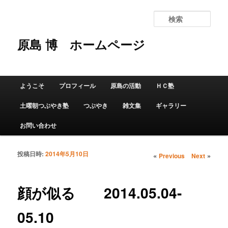
検
索
原島 博
ホームページ
メインメニュー
ようこそ
プロフィール
原島の活動
ＨＣ塾
メインコンテンツへ移動
サブコンテンツへ移動
土曜朝つぶやき塾
つぶやき
雑文集
ギャラリー
お問い合わせ
投稿日時:
2014年5月10日
投稿ナビゲーショ
«
»
Previous
Next
ン
顔が似る 2014.05.04-
05.10