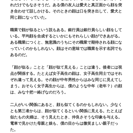
れだけでもなさそうだ。ある僕の友人は愛犬と真正面から顔を突
き合わせて話しかける。そのときの顔は口を突き出して、愛犬と
同じ顔になっていた。
職業で顔が似るという説もある。銀行員は銀行員らしい顔をして
いる。平均顔を合成するといかにもそれらしい顔ができあがる。
ある職業につくと、無意識のうちにその職業で期待される顔にな
っていくのかもしれない。顔はその意味では職業を示す名詞でも
あるのだ。
「顔が似る」ことと「顔が似て見える」ことは違う。後者には視
点が関係する。たとえば女子高生の顔は、女子高生同士ではそれ
ぞれ違って見える。その顔が中年男性からはみな同じに見えてし
まう。おそらく女子高生からは、僕のような中年（老年？）の顔
は、みな十把一絡げなのだろう。
二人がいい関係にあると、顔も似てくるのかもしれない。少なく
とも第三者からは、顔が似てくるといい関係に見える。たとえば
似たもの夫婦は、そう見えたとき、仲良さそうな印象を与える。
電車で見かけた母親と娘も、僕の目からは微笑ましい親子だっ
た。