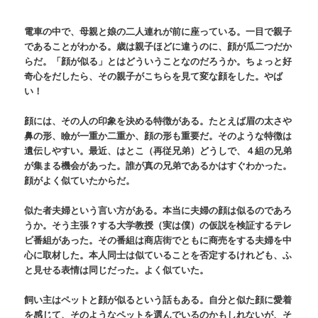
電車の中で、母親と娘の二人連れが前に座っている。一目で親子
であることがわかる。歳は親子ほどに違うのに、顔が瓜二つだか
らだ。「顔が似る」とはどういうことなのだろうか。ちょっと好
奇心をだしたら、その親子がこちらを見て変な顔をした。やば
い！
顔には、その人の印象を決める特徴がある。たとえば眉の太さや
鼻の形、瞼が一重か二重か、顔の形も重要だ。そのような特徴は
遺伝しやすい。最近、はとこ（再従兄弟）どうしで、４組の兄弟
が集まる機会があった。誰が真の兄弟であるかはすぐわかった。
顔がよく似ていたからだ。
似た者夫婦という言い方がある。本当に夫婦の顔は似るのであろ
うか。そう主張？する大学教授（実は僕）の仮説を検証するテレ
ビ番組があった。その番組は商店街でともに商売をする夫婦を中
心に取材した。本人同士は似ていることを否定するけれども、ふ
と見せる表情は同じだった。よく似ていた。
飼い主はペットと顔が似るという話もある。自分と似た顔に愛着
を感じて、そのようなペットを選んでいるのかもしれないが、そ