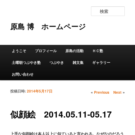
検
索
原島 博
ホームページ
メインメニュー
ようこそ
プロフィール
原島の活動
ＨＣ塾
メインコンテンツへ移動
サブコンテンツへ移動
土曜朝つぶやき塾
つぶやき
雑文集
ギャラリー
お問い合わせ
投稿日時:
2014年5月17日
投稿ナビゲーショ
«
»
Previous
Next
ン
似顔絵 2014.05.11-05.17
上手な似顔絵は本人以上に似ていると言われる。なぜなのだろう