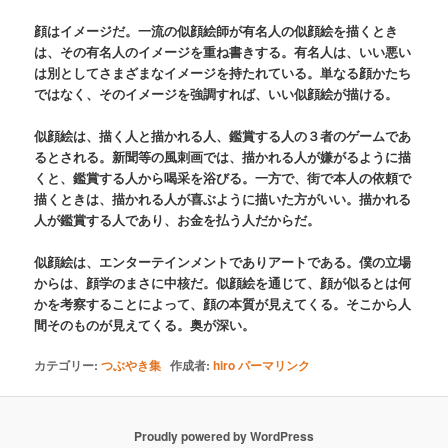
顔はイメージだ。一流の似顔絵師が有名人の似顔絵を描くとき
は、その有名人のイメージを重ね書きする。有名人は、いい悪い
は別としてさまざまなイメージを持たれている。単なる顔かたち
ではなく、そのイメージを強調すれば、いい似顔絵が描ける。
似顔絵は、描く人と描かれる人、鑑賞する人の３者のゲームであ
るとされる。新聞等の風刺画では、描かれる人が嫌がるように描
くと、鑑賞する人から喝采を浴びる。一方で、街で本人の依頼で
描くときは、描かれる人が喜ぶように描いた方がいい。描かれる
人が鑑賞する人であり、お金を払う人だからだ。
似顔絵は、エンターテインメントでありアートである。僕の立場
からは、顔学のまさに中核だ。似顔絵を通じて、顔が似るとは何
かを考察することによって、顔の本質が見えてくる。そこから人
間そのものが見えてくる。奥が深い。
カテゴリー:
つぶやき集
作成者:
hiro
パーマリンク
Proudly powered by WordPress