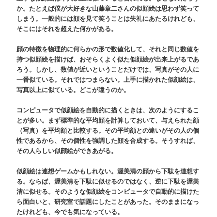
か。たとえば僕が大好きな山藤章二さんの似顔絵は思わず笑って
しまう。一般的には顔を見て笑うことは失礼にあたるけれども、
そこにはそれを超えた何かがある。
顔の特徴を物理的に何らかの形で数値化して、それと同じ数値を
持つ似顔絵を描けば、おそらくよく似た似顔絵が出来上がるであ
ろう。しかし、数値が近いということだけでは、写真がその人に
一番似ている。それではつまらない。上手に描かれた似顔絵は、
写真以上に似ている。どこが違うのか。
コンピュータで似顔絵を自動的に描くときは、次のようにするこ
とが多い。まず標準的な平均顔を計算しておいて、与えられた顔
（写真）を平均顔と比較する。その平均顔との違いがその人の個
性であるから、その個性を強調した顔を合成する。そうすれば、
その人らしい似顔絵ができあがる。
似顔絵は連想ゲームかもしれない。渥美清の顔から下駄を連想す
る。ならば、渥美清を下駄に似せるのではなく、逆に下駄を渥美
清に似せる。そのような似顔絵をコンピュータで自動的に描けた
ら面白いと、研究室で話題にしたことがあった。そのままになっ
たけれども、今でも気になっている。