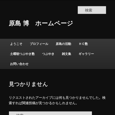
検
索
原島 博
ホームページ
メインメニュー
ようこそ
プロフィール
原島の活動
ＨＣ塾
メインコンテンツへ移動
サブコンテンツへ移動
土曜朝つぶやき塾
つぶやき
雑文集
ギャラリー
お問い合わせ
見つかりません
リクエストされたアーカイブには何も見つかりませんでした。検
索すれば関連投稿が見つかるかもしれません。
検索