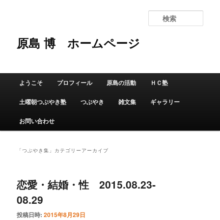
検
索
原島 博
ホームページ
メインメニュー
ようこそ
プロフィール
原島の活動
ＨＣ塾
メインコンテンツへ移動
サブコンテンツへ移動
土曜朝つぶやき塾
つぶやき
雑文集
ギャラリー
お問い合わせ
「
つぶやき集
」カテゴリーアーカイブ
恋愛・結婚・性 2015.08.23-
08.29
投稿日時:
2015年8月29日