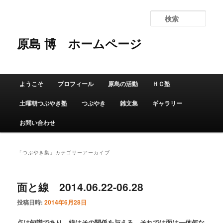
検
索
原島 博
ホームページ
メインメニュー
ようこそ
プロフィール
原島の活動
ＨＣ塾
メインコンテンツへ移動
サブコンテンツへ移動
土曜朝つぶやき塾
つぶやき
雑文集
ギャラリー
お問い合わせ
「
つぶやき集
」カテゴリーアーカイブ
面と線 2014.06.22-06.28
投稿日時:
2014年6月28日
点は知識であり、線はその関係を与える。それでは面は一体何な