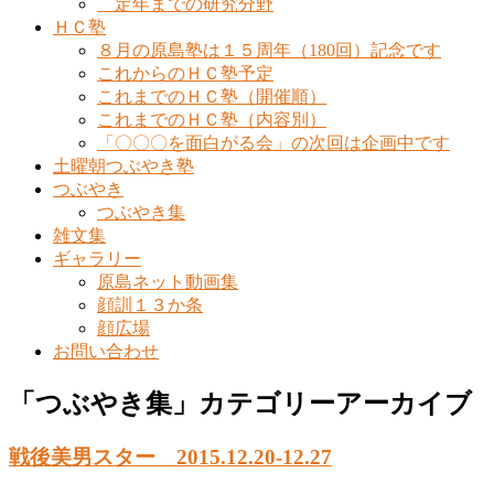
定年までの研究分野
ＨＣ塾
８月の原島塾は１５周年（180回）記念です
これからのＨＣ塾予定
これまでのＨＣ塾（開催順）
これまでのＨＣ塾（内容別）
「〇〇〇を面白がる会」の次回は企画中です
土曜朝つぶやき塾
つぶやき
つぶやき集
雑文集
ギャラリー
原島ネット動画集
顔訓１３か条
顔広場
お問い合わせ
「
つぶやき集
」カテゴリーアーカイブ
戦後美男スター 2015.12.20-12.27