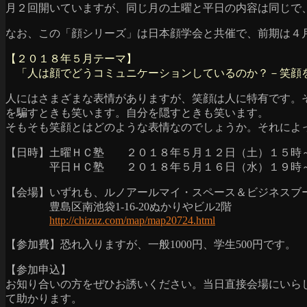
月２回開いていますが、同じ月の土曜と平日の内容は同じで
なお、この「顔シリーズ」は日本顔学会と共催で、前期は４
【２０１８年５月テーマ】
「人は顔でどうコミュニケーションしているのか？－笑顔
人にはさまざまな表情がありますが、笑顔は人に特有です。
を騙すときも笑います。自分を隠すときも笑います。
そもそも笑顔とはどのような表情なのでしょうか。それによ
【日時】土曜ＨＣ塾 ２０１８年５月１２日（土）１５時
平日ＨＣ塾 ２０１８年５月１６日（水）１９時～
【会場】いずれも、ルノアールマイ・スペース＆ビジネスブ
豊島区南池袋1-16-20ぬかりやビル2階
http://chizuz.com/map/map20724.html
【参加費】恐れ入りますが、一般1000円、学生500円です。
【参加申込】
お知り合いの方をぜひお誘いください。当日直接会場にいら
て助かります。