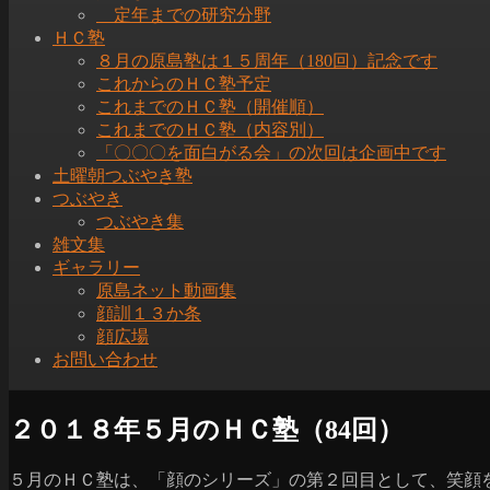
定年までの研究分野
ＨＣ塾
８月の原島塾は１５周年（180回）記念です
これからのＨＣ塾予定
これまでのＨＣ塾（開催順）
これまでのＨＣ塾（内容別）
「〇〇〇を面白がる会」の次回は企画中です
土曜朝つぶやき塾
つぶやき
つぶやき集
雑文集
ギャラリー
原島ネット動画集
顔訓１３か条
顔広場
お問い合わせ
２０１８年５月のＨＣ塾（84回）
５月のＨＣ塾は、「顔のシリーズ」の第２回目として、笑顔