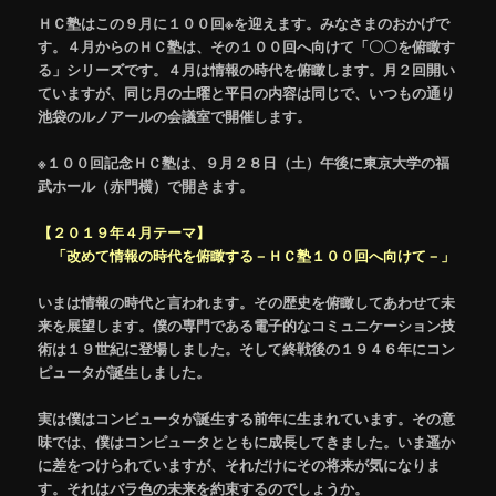
ＨＣ塾はこの９月に１００回※を迎えます。みなさまのおかげで
す。４月からのＨＣ塾は、その１００回へ向けて「〇〇を俯瞰す
る」シリーズです。４月は情報の時代を俯瞰します。月２回開い
ていますが、同じ月の土曜と平日の内容は同じで、いつもの通り
池袋のルノアールの会議室で開催します。
※１００回記念ＨＣ塾は、９月２８日（土）午後に東京大学の福
武ホール（赤門横）で開きます。
【２０１９年４月テーマ】
「改めて情報の時代を俯瞰する－ＨＣ塾１００回へ向けて－」
いまは情報の時代と言われます。その歴史を俯瞰してあわせて未
来を展望します。僕の専門である電子的なコミュニケーション技
術は１９世紀に登場しました。そして終戦後の１９４６年にコン
ピュータが誕生しました。
実は僕はコンピュータが誕生する前年に生まれています。その意
味では、僕はコンピュータとともに成長してきました。いま遥か
に差をつけられていますが、それだけにその将来が気になりま
す。それはバラ色の未来を約束するのでしょうか。