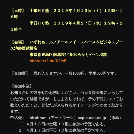
【日時】 土曜ＨＣ塾 ２０１９年４月１３日（土）１５時～１
８時
平日ＨＣ塾 ２０１９年４月１７日（水）１９時～２
１時半
【会場】 いずれも、ルノアールマイ・スペース＆ビジネスブー
ス池袋西武横店
東京都豊島区南池袋1-16-20ぬかりやビル2階
http://urx2.nu/N2mS
【参加費】 恐れ入りますが、一般1000円、学生500円です。
【参加申込】
お知り合いの方をぜひお誘いください。当日直接会場にいらして
いただいて結構ですが、もしよろしければ、予め下記についてお
教えいただくと、どなたが来られるかイメージがつかめて助かり
ます。
申込先： hirohrsm（アットマーク）sepia.ocn.ne.jp （原島）
１）４月１３日の土曜ＨＣ塾に参加の予定である。
２）４月１７日の平日ＨＣ塾に参加の予定である。