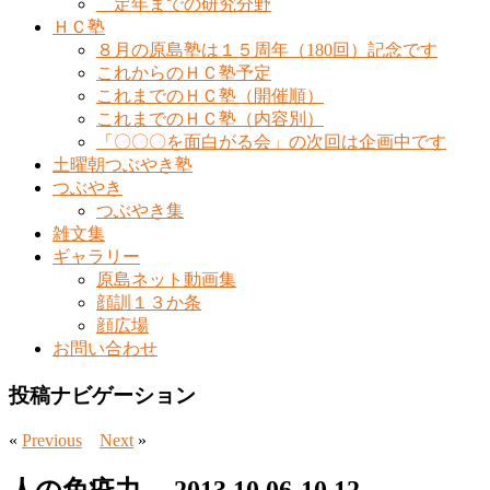
定年までの研究分野
ＨＣ塾
８月の原島塾は１５周年（180回）記念です
これからのＨＣ塾予定
これまでのＨＣ塾（開催順）
これまでのＨＣ塾（内容別）
「〇〇〇を面白がる会」の次回は企画中です
土曜朝つぶやき塾
つぶやき
つぶやき集
雑文集
ギャラリー
原島ネット動画集
顔訓１３か条
顔広場
お問い合わせ
投稿ナビゲーション
«
Previous
Next
»
人の免疫力 2013.10.06-10.12