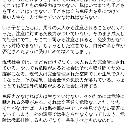
それでは子どもの免疫力はつかない。親はいつまでも子ども
を守ることはできない。子どもは自ら免疫力を身につけて、
長い人生を一人で生きていかなければならない。
いま子どもたちは、周りの大人から注意されることがなくな
った。注意に対する免疫力がついていない。そのまま成人し
て社会にでて、そこで上司から注意されると、免疫力がない
から対応できない。ちょっとした注意でも、自分の全存在が
否定されたように受け止めて壊れてしまう。
現代社会では、子どもだけでなく、大人もまた完全管理され
ている。少しでも危険があると社会はそれを取り除くために
躍起になる。現代人は完全管理された空間でしか生息できな
くなった。その結果、社会全体の免疫力が落ちている。ちょ
っとでも想定外の危険があると社会は麻痺する。
免疫力がなければ人は生きていけない。そのためには危険に
晒される必要がある。それは文字通り危険なことだ。でも、
それがなければ、人は檻や籠の中でしか生息できない家畜に
なってしまう。外の環境では生きられなくなってしまう。危
険は徹底排除するものでなく、共生すべきものなのだ。