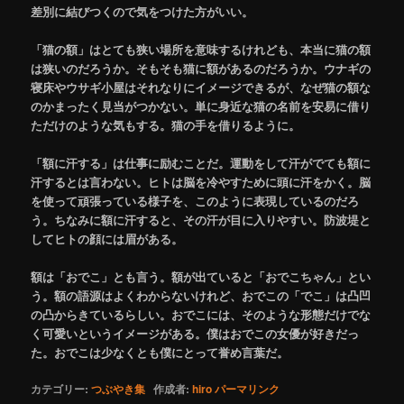
差別に結びつくので気をつけた方がいい。
「猫の額」はとても狭い場所を意味するけれども、本当に猫の額
は狭いのだろうか。そもそも猫に額があるのだろうか。ウナギの
寝床やウサギ小屋はそれなりにイメージできるが、なぜ猫の額な
のかまったく見当がつかない。単に身近な猫の名前を安易に借り
ただけのような気もする。猫の手を借りるように。
「額に汗する」は仕事に励むことだ。運動をして汗がでても額に
汗するとは言わない。ヒトは脳を冷やすために頭に汗をかく。脳
を使って頑張っている様子を、このように表現しているのだろ
う。ちなみに額に汗すると、その汗が目に入りやすい。防波堤と
してヒトの顔には眉がある。
額は「おでこ」とも言う。額が出ていると「おでこちゃん」とい
う。額の語源はよくわからないけれど、おでこの「でこ」は凸凹
の凸からきているらしい。おでこには、そのような形態だけでな
く可愛いというイメージがある。僕はおでこの女優が好きだっ
た。おでこは少なくとも僕にとって誉め言葉だ。
カテゴリー:
つぶやき集
作成者:
hiro
パーマリンク