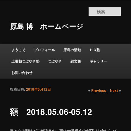
検
索
原島 博
ホームページ
メインメニュー
ようこそ
プロフィール
原島の活動
ＨＣ塾
メインコンテンツへ移動
サブコンテンツへ移動
土曜朝つぶやき塾
つぶやき
雑文集
ギャラリー
お問い合わせ
投稿日時:
2018年5月12日
投稿ナビゲーショ
«
»
Previous
Next
ン
額 2018.05.06-05.12
男と女の顔はどこが違うか。実は一番違うのが額（ひたい）だ。