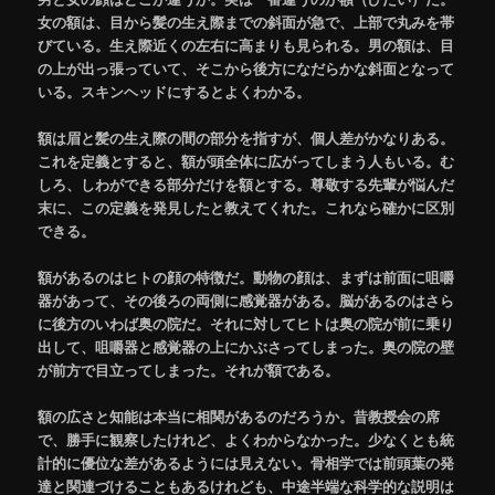
女の額は、目から髪の生え際までの斜面が急で、上部で丸みを帯
びている。生え際近くの左右に高まりも見られる。男の額は、目
の上が出っ張っていて、そこから後方になだらかな斜面となって
いる。スキンヘッドにするとよくわかる。
額は眉と髪の生え際の間の部分を指すが、個人差がかなりある。
これを定義とすると、額が頭全体に広がってしまう人もいる。む
しろ、しわができる部分だけを額とする。尊敬する先輩が悩んだ
末に、この定義を発見したと教えてくれた。これなら確かに区別
できる。
額があるのはヒトの顔の特徴だ。動物の顔は、まずは前面に咀嚼
器があって、その後ろの両側に感覚器がある。脳があるのはさら
に後方のいわば奥の院だ。それに対してヒトは奥の院が前に乗り
出して、咀嚼器と感覚器の上にかぶさってしまった。奥の院の壁
が前方で目立ってしまった。それが額である。
額の広さと知能は本当に相関があるのだろうか。昔教授会の席
で、勝手に観察したけれど、よくわからなかった。少なくとも統
計的に優位な差があるようには見えない。骨相学では前頭葉の発
達と関連づけることもあるけれども、中途半端な科学的な説明は