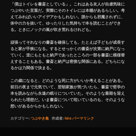
「僕はトイレを書斎としている」。これはある友人が自虐気味に
つぶやいた言葉だ。実際にそのトイレには本棚があるらしい。考
えてみればいいアイデアかもしれない。誰からも邪魔されずに、
体中の力を抜いて、ゆったりした気持ちで本を読むことができ
る。ときにノックの嵐が吹き荒れるけれども。
頑張ってそれなりの書斎を確保しても、たとえば子どもが成長す
ると家が手狭になる。するとせっかくの書斎が次第に納戸になっ
ていく。逆にもともと納戸であったところの一部を書斎に模様替
えすることもある。書斎と納戸は密接な関係にある。どちらにな
るかは力関係で決まる。
この歳になると、どのような死に方がいいか考えることがある。
前日の夜まで元気でいて、翌朝家族が気づいたら、書斎で哲学の
本を読みながら永遠の眠りについていた。そのような最期を迎え
られたら理想だ。いま書斎について呟いているのも、そのような
想いがあるからかもしれない。
カテゴリー:
つぶやき集
作成者:
hiro
パーマリンク