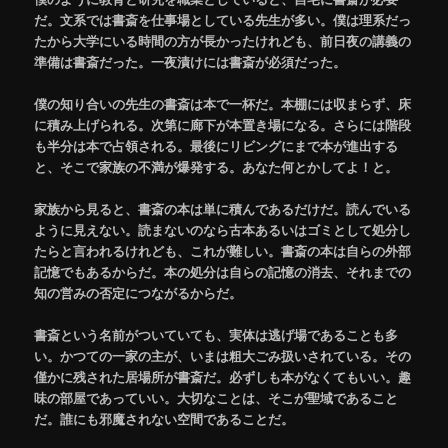
だ。文系では書斎を仕事場としている先生が多い。僕は理系だっ
たから大学にいる時間の方が長かったけれども、前日夜の講義の
準備は書斎だった。一夜漬けには書斎が必須だった。
僕の知り合いの先生の書斎は本で一杯だ。本棚には収まらず、床
に積み上げられる。次第に廊下が本置き場になる。さらには階段
も半分は本で占領される。最後にリビングにまで本が進出する
と、そこで家族の不満が爆発する。あなた何とかしてよ！と。
家族から見ると、書斎の本は単に積んであるだけだ。読んでいる
ように見えない。読まないのなら古本あるいはゴミとして処分し
たらと言われるけれども、これが難しい。書斎の本は自らの外部
記憶でもあるからだ。本の処分は自らの記憶の消去、それまでの
知の営みの否定につながるからだ。
書斎という名前がついていても、実体は逃げ場であることも多
い。かつての一家の主が、いまは粗大ごみ扱いされている。その
僅かに残された居場所が書斎だ。必ずしも本がなくてもいい。趣
味の部屋であっていい。大切なことは、そこが聖域であること
だ。誰にも邪魔されない空間であることだ。