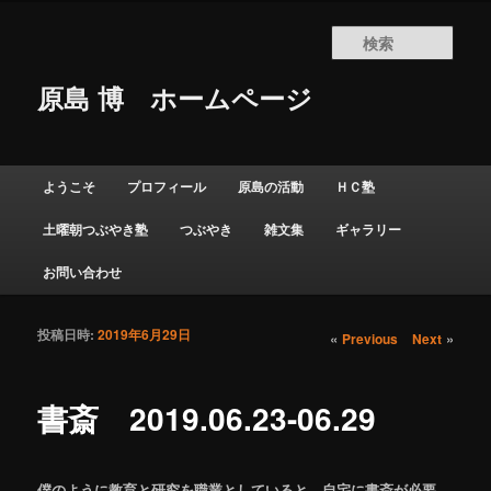
検
索
原島 博
ホームページ
メインメニュー
ようこそ
プロフィール
原島の活動
ＨＣ塾
メインコンテンツへ移動
サブコンテンツへ移動
土曜朝つぶやき塾
つぶやき
雑文集
ギャラリー
お問い合わせ
投稿日時:
2019年6月29日
投稿ナビゲーショ
«
»
Previous
Next
ン
書斎 2019.06.23-06.29
僕のように教育と研究を職業としていると、自宅に書斎が必要