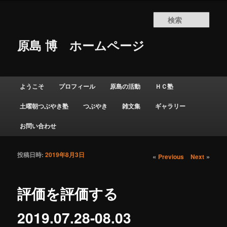
検
索
原島 博
ホームページ
メインメニュー
ようこそ
プロフィール
原島の活動
ＨＣ塾
メインコンテンツへ移動
サブコンテンツへ移動
土曜朝つぶやき塾
つぶやき
雑文集
ギャラリー
お問い合わせ
投稿日時:
2019年8月3日
投稿ナビゲーショ
«
»
Previous
Next
ン
評価を評価する
2019.07.28-08.03