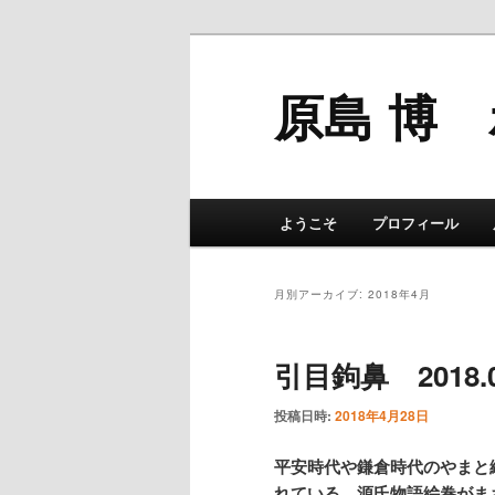
原島 博
メインメニュー
ようこそ
プロフィール
メインコンテンツへ移動
サブコンテンツへ移動
月別アーカイブ:
2018年4月
引目鉤鼻 2018.0
投稿日時:
2018年4月28日
平安時代や鎌倉時代のやまと
れている。源氏物語絵巻がま