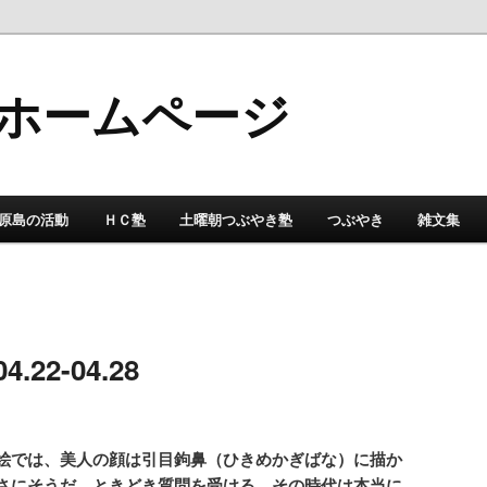
ホームページ
原島の活動
ＨＣ塾
土曜朝つぶやき塾
つぶやき
雑文集
4.22-04.28
絵では、美人の顔は引目鉤鼻（ひきめかぎばな）に描か
さにそうだ。ときどき質問を受ける。その時代は本当に